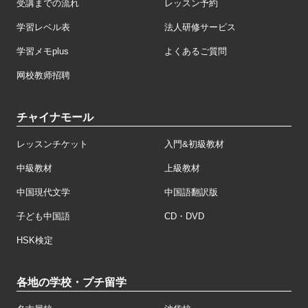
受講までの流れ
レッスン予約
学習レベル表
法人研修サービス
学習メモplus
よくあるご質問
网校教师招聘
チャイナモール
レッスンチケット
入門&初級教材
中級教材
上級教材
中国現代文学
中国語翻訳版
子ども中国語
CD・DVD
HSK検定
各地の学校・プチ留学