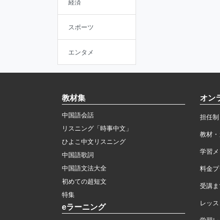
経済
スポーツ
エンタメ
教材集
オン
中国語会話
担任制
リスニング「時事中文」
教材・
ひよこ中文リスニング
学習メ
中国語歌詞
中国語文法大全
料金プ
初めての超短文
受講ま
特集
レッス
eラーニング