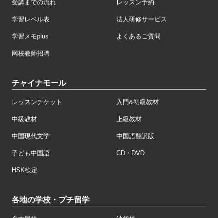
受講までの流れ
レッスン予約
学習レベル表
法人研修サービス
学習メモplus
よくあるご質問
网校教师招聘
チャイナモール
レッスンチケット
入門&初級教材
中級教材
上級教材
中国現代文学
中国語翻訳版
子ども中国語
CD・DVD
HSK検定
各地の学校・プチ留学