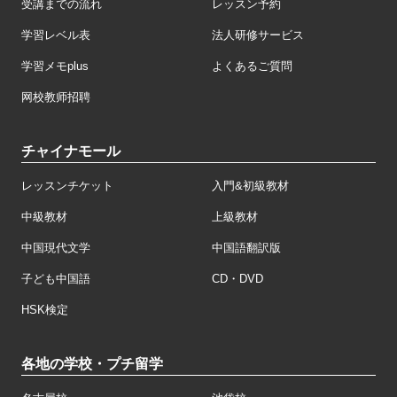
受講までの流れ
レッスン予約
学習レベル表
法人研修サービス
学習メモplus
よくあるご質問
网校教师招聘
チャイナモール
レッスンチケット
入門&初級教材
中級教材
上級教材
中国現代文学
中国語翻訳版
子ども中国語
CD・DVD
HSK検定
各地の学校・プチ留学