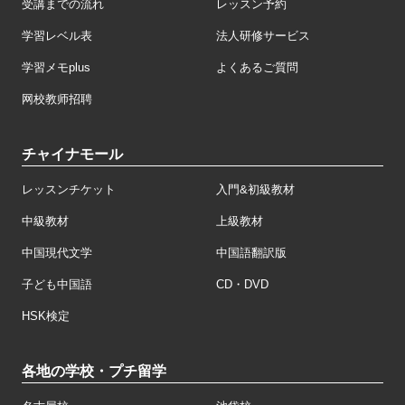
受講までの流れ
レッスン予約
学習レベル表
法人研修サービス
学習メモplus
よくあるご質問
网校教师招聘
チャイナモール
レッスンチケット
入門&初級教材
中級教材
上級教材
中国現代文学
中国語翻訳版
子ども中国語
CD・DVD
HSK検定
各地の学校・プチ留学