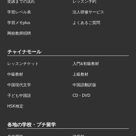
受講までの流れ
レッスン予約
学習レベル表
法人研修サービス
学習メモplus
よくあるご質問
网校教师招聘
チャイナモール
レッスンチケット
入門&初級教材
中級教材
上級教材
中国現代文学
中国語翻訳版
子ども中国語
CD・DVD
HSK検定
各地の学校・プチ留学