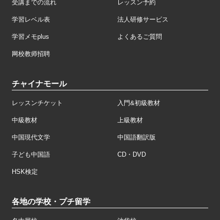
受講までの流れ
レッスン予約
学習レベル表
法人研修サービス
学習メモplus
よくあるご質問
网校教师招聘
チャイナモール
レッスンチケット
入門&初級教材
中級教材
上級教材
中国現代文学
中国語翻訳版
子ども中国語
CD・DVD
HSK検定
各地の学校・プチ留学