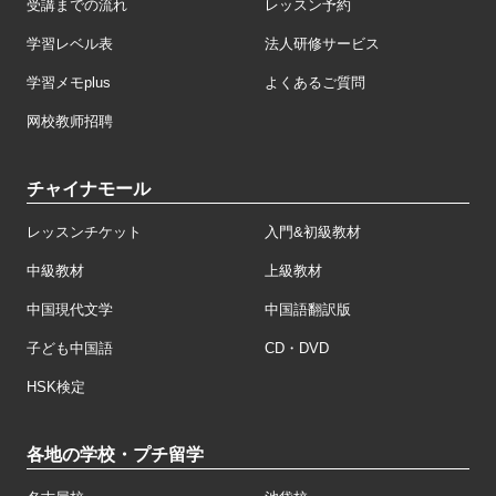
受講までの流れ
レッスン予約
学習レベル表
法人研修サービス
学習メモplus
よくあるご質問
网校教师招聘
チャイナモール
レッスンチケット
入門&初級教材
中級教材
上級教材
中国現代文学
中国語翻訳版
子ども中国語
CD・DVD
HSK検定
各地の学校・プチ留学