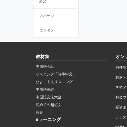
経済
スポーツ
エンタメ
教材集
オン
中国語会話
担任制
リスニング「時事中文」
教材・
ひよこ中文リスニング
学習メ
中国語歌詞
中国語文法大全
料金プ
初めての超短文
受講ま
特集
レッス
eラーニング