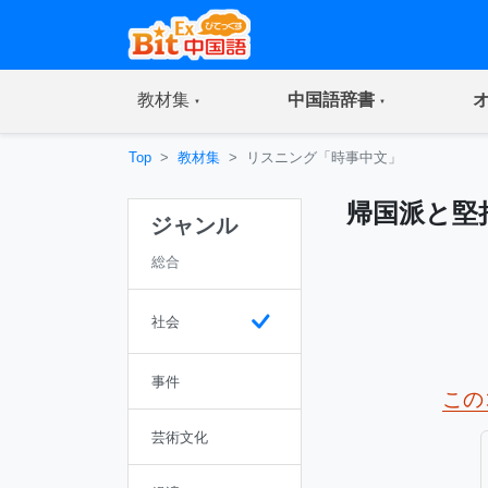
(current)
(current)
教材集
中国語辞書
Top
教材集
リスニング「時事中文」
帰国派と堅
ジャンル
総合
社会
事件
この
芸術文化