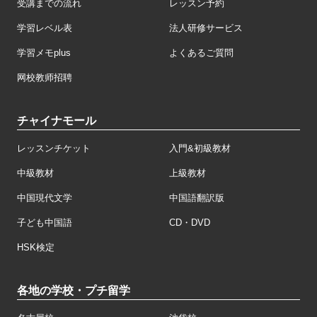
受講までの流れ
レッスン予約
学習レベル表
法人研修サービス
学習メモplus
よくあるご質問
网校教师招聘
チャイナモール
レッスンチケット
入門&初級教材
中級教材
上級教材
中国現代文学
中国語翻訳版
子ども中国語
CD・DVD
HSK検定
各地の学校・プチ留学