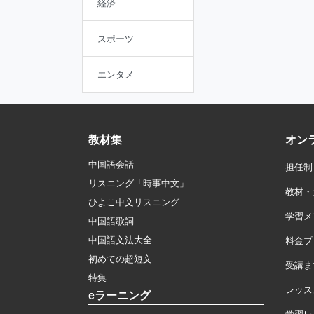
経済
スポーツ
エンタメ
教材集
オン
中国語会話
担任制
リスニング「時事中文」
教材・
ひよこ中文リスニング
学習メ
中国語歌詞
中国語文法大全
料金プ
初めての超短文
受講ま
特集
レッス
eラーニング