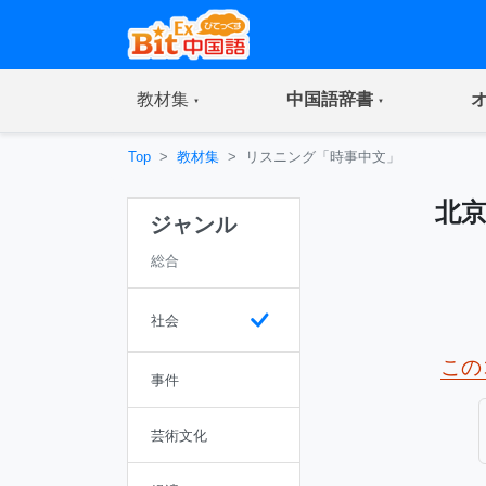
(current)
(current)
教材集
中国語辞書
Top
教材集
リスニング「時事中文」
北
ジャンル
総合
社会
この
事件
芸術文化