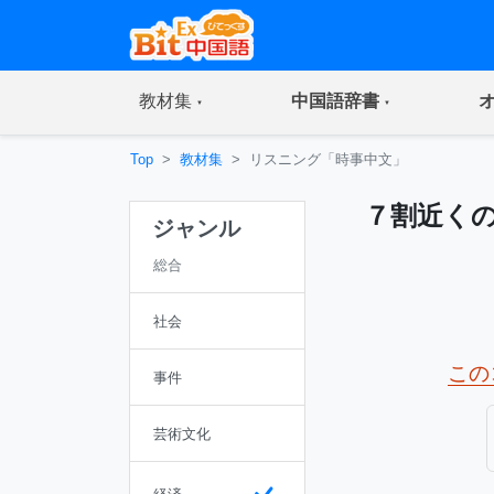
(current)
(current)
教材集
中国語辞書
Top
教材集
リスニング「時事中文」
７割近く
ジャンル
総合
社会
この
事件
芸術文化