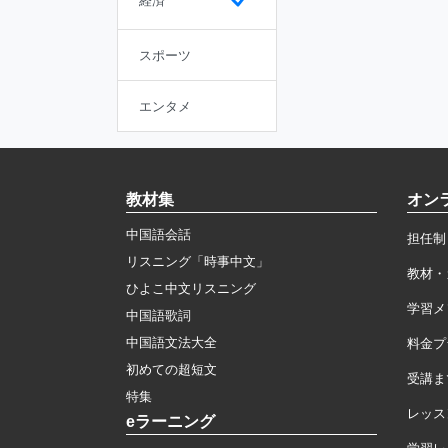
経済
スポーツ
エンタメ
教材集
オン
中国語会話
担任制
リスニング「時事中文」
教材・
ひよこ中文リスニング
学習メ
中国語歌詞
中国語文法大全
料金プ
初めての超短文
受講ま
特集
レッス
eラーニング