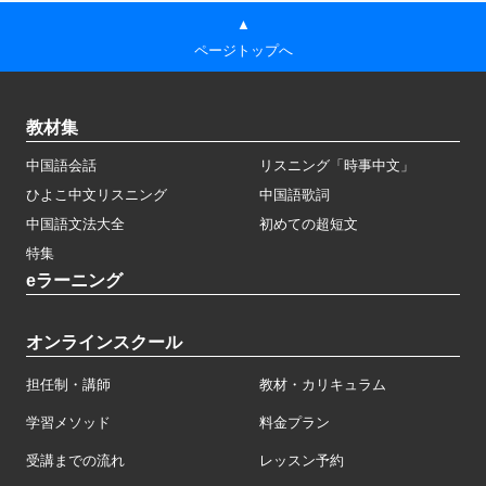
▲
ページトップへ
教材集
中国語会話
リスニング「時事中文」
ひよこ中文リスニング
中国語歌詞
中国語文法大全
初めての超短文
特集
eラーニング
オンラインスクール
担任制・講師
教材・カリキュラム
学習メソッド
料金プラン
受講までの流れ
レッスン予約