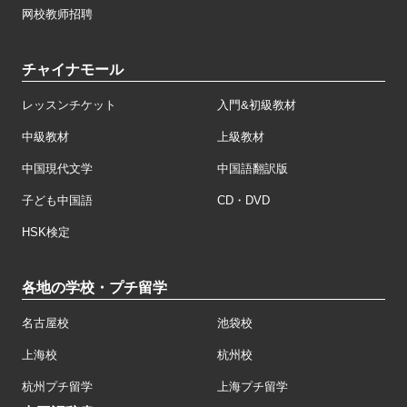
网校教师招聘
チャイナモール
レッスンチケット
入門&初級教材
中級教材
上級教材
中国現代文学
中国語翻訳版
子ども中国語
CD・DVD
HSK検定
各地の学校・プチ留学
名古屋校
池袋校
上海校
杭州校
杭州プチ留学
上海プチ留学