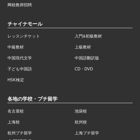
网校教师招聘
チャイナモール
レッスンチケット
入門&初級教材
中級教材
上級教材
中国現代文学
中国語翻訳版
子ども中国語
CD・DVD
HSK検定
各地の学校・プチ留学
名古屋校
池袋校
上海校
杭州校
杭州プチ留学
上海プチ留学