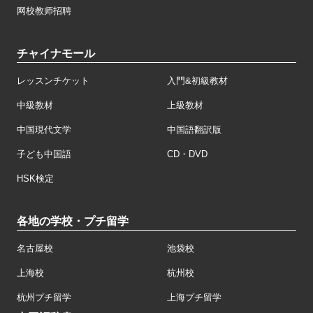
网校教师招聘
チャイナモール
レッスンチケット
入門&初級教材
中級教材
上級教材
中国現代文学
中国語翻訳版
子ども中国語
CD・DVD
HSK検定
各地の学校・プチ留学
名古屋校
池袋校
上海校
杭州校
杭州プチ留学
上海プチ留学