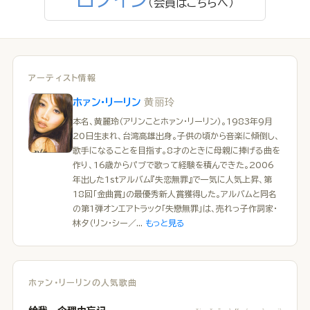
（会員はこちらへ）
アーティスト情報
黄丽玲
ホァン・リーリン
本名、黄麗玲（アリンことホァン・リーリン）。1983年9月
20日生まれ、台湾高雄出身。子供の頃から音楽に傾倒し、
歌手になることを目指す。8才のときに母親に捧げる曲を
作り、16歳からパブで歌って経験を積んできた。2006
年出した1stアルバム『失恋無罪』で一気に人気上昇、第
18回「金曲賞」の最優秀新人賞獲得した。アルバムと同名
の第1弾オンエアトラック「失戀無罪」は、売れっ子作詞家・
林夕（リン・シー／...
もっと見る
ホァン・リーリンの人気歌曲