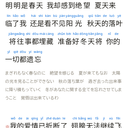
明
明
是
春
天
我
却
感
到
绝
望
夏
天
来
lín
liǎo
wǒ
hái
shì
kàn
bù
jiàn
yáng
guāng
qiū
tiān
de
luò
yè
临
了
我
还
是
看
不
见
阳
光
秋
天
的
落
叶
jiāng
wǎng
shì
dōu
mái
cáng
zhǔn
bèi
hǎo
dōng
tiān
jiāng
nǐ
de
将
往
事
都
埋
藏
准
备
好
冬
天
将
你
的
yī
qiè
dōu
yí
wàng
一
切
都
遗
忘
まぎれもなく春なのに 絶望を感じる 夏が来てもなお 太陽
の光を見ることができない 秋の落ち葉が 過ぎ去った出来事
に降り積もっていく 冬があなたに関する全てを忘れさせてしま
うこと 覚悟は出来ているわ
wǒ
de
ài
qíng
yǐ
zhé
duàn
le
chì
bǎng
wú
fǎ
jì
xù
fēi
我
的
爱
情
已
折
断
了
翅
膀
无
法
继
续
飞
※