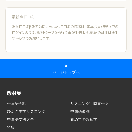
最新の口コミ
歌詞口コミβ版を公開しました。口コミの投稿は、基本会員（無料）での
ログインのうえ、歌詞ページから行う事が出来ます。歌詞の評価は★１
つ～５つでお願いします。
▲
ページトップへ
教材集
中国語会話
リスニング「時事中文」
ひよこ中文リスニング
中国語歌詞
中国語文法大全
初めての超短文
特集