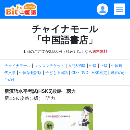
チャイナモール
「中国語書店」
１回のご注文が2,500円（税込）以上なら
送料無料
|
|
|
|
|
チャイナモール
レッスンチケット
入門&初級
中級
上級
中国現
|
|
|
|
|
代文学
中国語翻訳版
子ども中国語
CD・DVD
HSK検定
現在のか
ごの中
新漢語水平考試(HSK5)攻略 聴力
新HSK攻略(5级)：听力