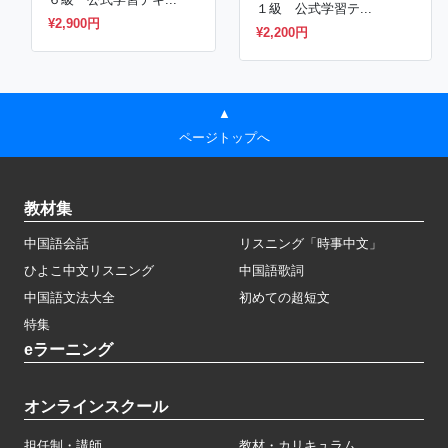
１級 公式学習テ...
¥2,900円
¥2,200円
▲
ページトップへ
教材集
中国語会話
リスニング「時事中文」
ひよこ中文リスニング
中国語歌詞
中国語文法大全
初めての超短文
特集
eラーニング
オンラインスクール
担任制・講師
教材・カリキュラム