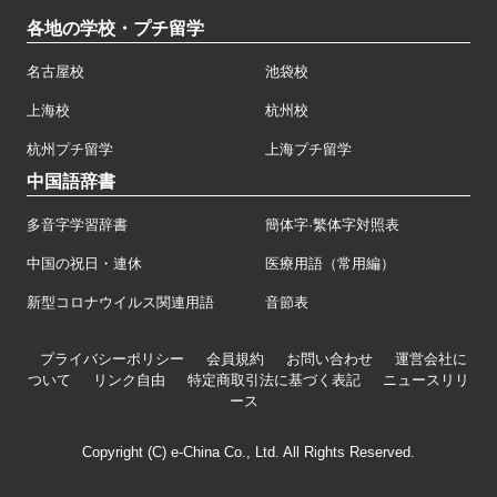
各地の学校・プチ留学
名古屋校
池袋校
上海校
杭州校
杭州プチ留学
上海プチ留学
中国語辞書
多音字学習辞書
簡体字·繁体字対照表
中国の祝日・連休
医療用語（常用編）
新型コロナウイルス関連用語
音節表
プライバシーポリシー
会員規約
お問い合わせ
運営会社に
ついて
リンク自由
特定商取引法に基づく表記
ニュースリリ
ース
Copyright (C) e-China Co., Ltd. All Rights Reserved.