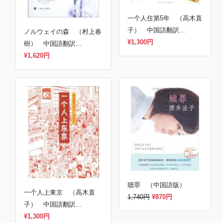
一个人住第5年 （高木直
子） 中国語翻訳...
ノルウェイの森 （村上春
¥1,300円
樹） 中国語翻訳...
¥1,620円
贖罪 （中国語版）
一个人上東京 （高木直
1,740円
¥870円
子） 中国語翻訳...
¥1,300円