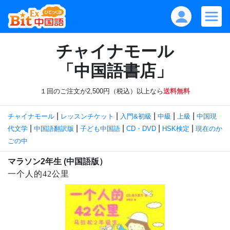
チャイナモール
「中国語書店」
１回のご注文が2,500円（税込）以上なら
送料無料
|
|
|
|
|
チャイナモール
レッスンチケット
入門&初級
中級
上級
中国現
|
|
|
|
|
代文学
中国語翻訳版
子ども中国語
CD・DVD
HSK検定
現在のか
ごの中
マラソン2年生 (中国語版）
一个人的42公里