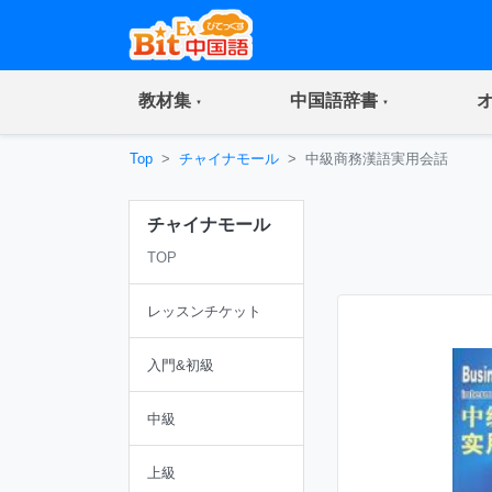
(current)
(current)
教材集
中国語辞書
Top
チャイナモール
中級商務漢語実用会話
チャイナモール
TOP
レッスンチケット
入門&初級
中級
上級