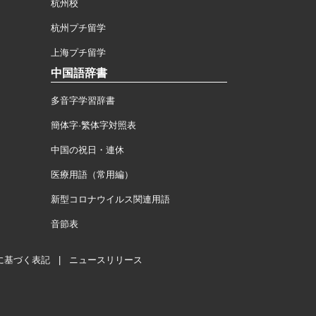
杭州校
杭州プチ留学
上海プチ留学
中国語辞書
多音字学習辞書
簡体字·繁体字対照表
中国の祝日・連休
医療用語（常用編）
新型コロナウイルス関連用語
音節表
に基づく表記
|
ニュースリリース