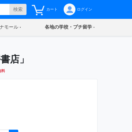
検索
カート
ログイン
(current)
(current)
ナモール
各地の学校・プチ留学
語書店」
無料