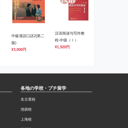
汉语阅读与写作教
中級漢語口語2(第二
程-中级（Ⅰ）
版)
¥1,920円
¥3,000円
各地の学校・プチ留学
名古屋校
池袋校
上海校