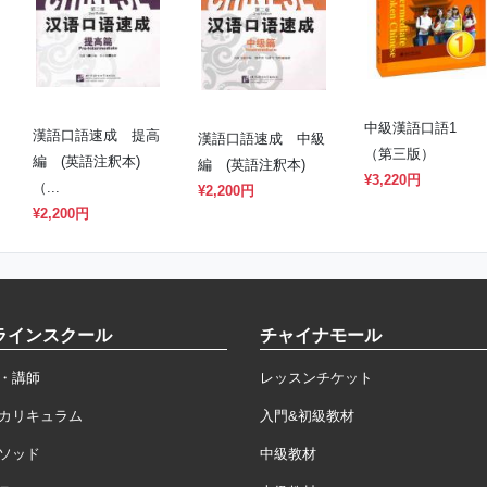
中級漢語口語1
漢語口語速成 提高
漢語口語速成 中級
（第三版）
編 (英語注釈本)
編 (英語注釈本)
¥3,220円
（...
¥2,200円
¥2,200円
ラインスクール
チャイナモール
・講師
レッスンチケット
カリキュラム
入門&初級教材
ソッド
中級教材