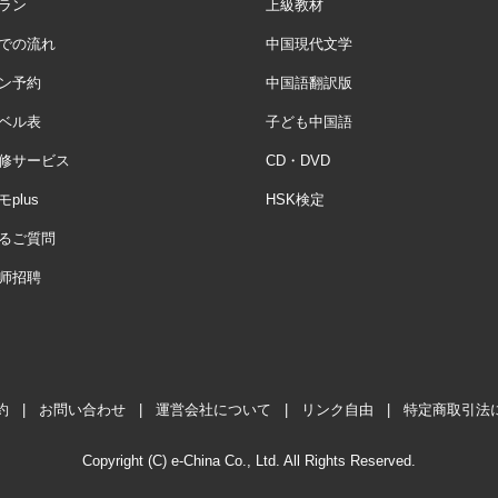
ラン
上級教材
での流れ
中国現代文学
ン予約
中国語翻訳版
ベル表
子ども中国語
修サービス
CD・DVD
plus
HSK検定
るご質問
师招聘
約
|
お問い合わせ
|
運営会社について
|
リンク自由
|
特定商取引法
Copyright (C) e-China Co., Ltd. All Rights Reserved.