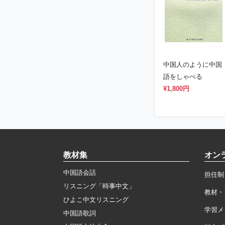
中国人のように中国
語をしゃべる
¥1,800円
教材集
オン
中国語会話
担任制
リスニング「時事中文」
教材・
ひよこ中文リスニング
学習メ
中国語歌詞