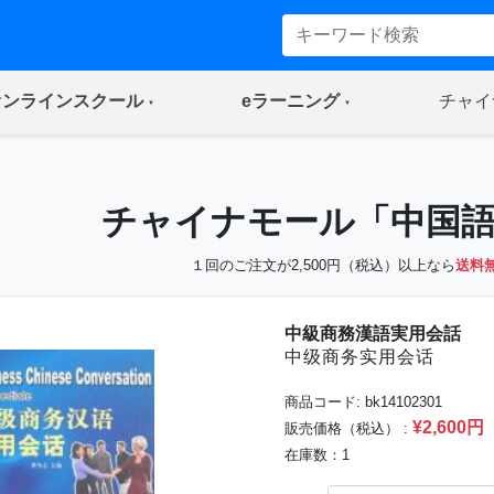
(current)
(current)
オンラインスクール
eラーニング
チャイ
チャイナモール
「中国
１回のご注文が2,500円（税込）以上なら
送料
中級商務漢語実用会話
中级商务实用会话
商品コード: bk14102301
¥2,600円
販売価格（税込） :
在庫数：1