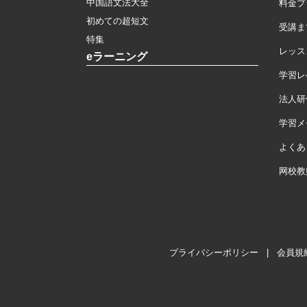
中国語文法大全
料金プ
初めての超短文
受講ま
特集
レッス
eラーニング
学習レ
法人研
学習メモ
よくあ
网校教
プライバシーポリシー
|
会員規