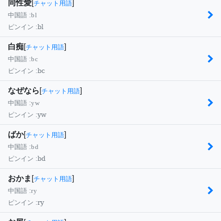
同性愛
[
]
チャット用語
中国語 :
bl
bl
ピンイン :
白痴
[
]
チャット用語
中国語 :
bc
bc
ピンイン :
なぜなら
[
]
チャット用語
中国語 :
yw
yw
ピンイン :
ばか
[
]
チャット用語
中国語 :
bd
bd
ピンイン :
おかま
[
]
チャット用語
中国語 :
ry
ry
ピンイン :