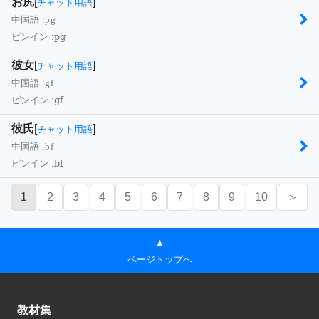
お尻
[
]
チャット用語
中国語 :
pg
pg
ピンイン :
彼女
[
]
チャット用語
中国語 :
gf
gf
ピンイン :
彼氏
[
]
チャット用語
中国語 :
bf
bf
ピンイン :
1
2
3
4
5
6
7
8
9
10
＞
▲
ページトップへ
教材集