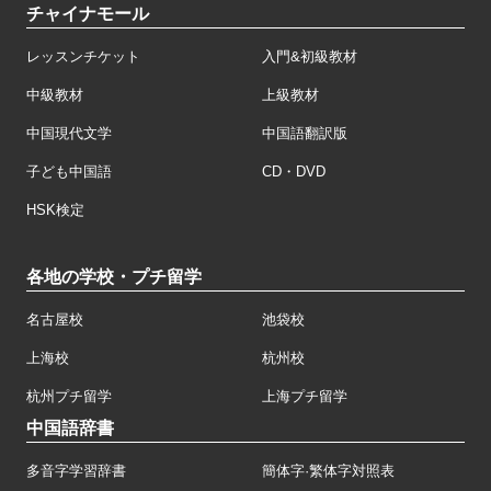
チャイナモール
レッスンチケット
入門&初級教材
中級教材
上級教材
中国現代文学
中国語翻訳版
子ども中国語
CD・DVD
HSK検定
各地の学校・プチ留学
名古屋校
池袋校
上海校
杭州校
杭州プチ留学
上海プチ留学
中国語辞書
多音字学習辞書
簡体字·繁体字対照表