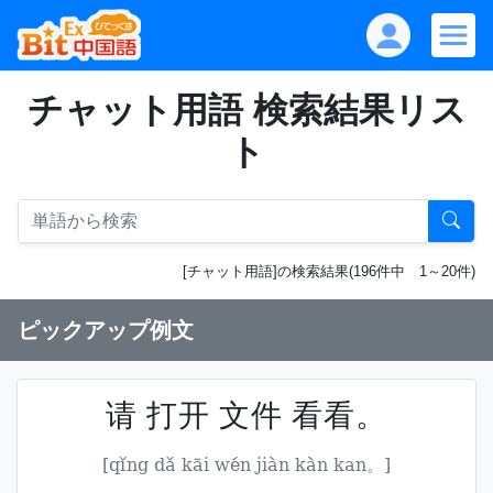
チャット用語 検索結果リス
ト
[チャット用語]の検索結果(196件中 1～20件)
ピックアップ例文
请 打开 文件 看看。
[qǐng dǎ kāi wén jiàn kàn kan。]