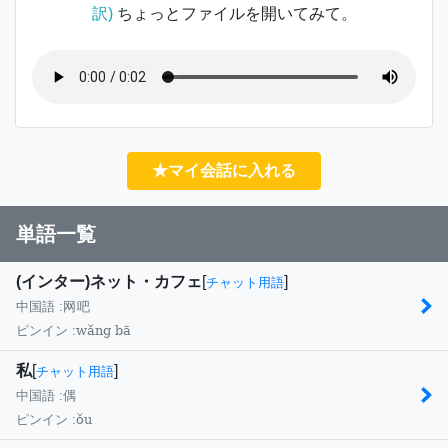
訳)
ちょっとファイルを開いてみて。
★マイ会話に入れる
単語一覧
(インター)ネット・カフェ
[
]
チャット用語
中国語 :
网吧
wǎng bā
ピンイン :
私
[
]
チャット用語
中国語 :
偶
ǒu
ピンイン :