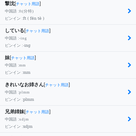
撃沈
[
]
チャット用語
中国語 :
ft(分特)
ft ( fēn tè )
ピンイン :
している
[
]
チャット用語
中国語 :
-ing
-ing
ピンイン :
妹
[
]
チャット用語
中国語 :
mm
mm
ピンイン :
きれいなお姉さん
[
]
チャット用語
中国語 :
plmm
plmm
ピンイン :
兄弟姉妹
[
]
チャット用語
中国語 :
xdjm
xdjm
ピンイン :