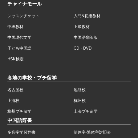
チャイナモール
レッスンチケット
入門&初級教材
中級教材
上級教材
中国現代文学
中国語翻訳版
子ども中国語
CD・DVD
HSK検定
各地の学校・プチ留学
名古屋校
池袋校
上海校
杭州校
杭州プチ留学
上海プチ留学
中国語辞書
多音字学習辞書
簡体字·繁体字対照表