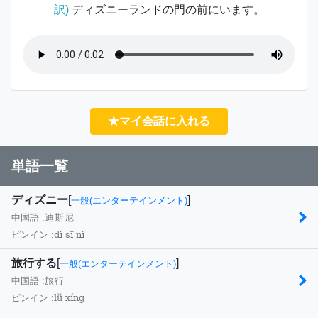
訳)
ディズニーランドの門の前にいます。
★マイ会話に入れる
単語一覧
ディズニー
[
]
一般(エンターテインメント)
中国語 :
迪斯尼
dí sī ní
ピンイン :
旅行する
[
]
一般(エンターテインメント)
中国語 :
旅行
lǚ xíng
ピンイン :