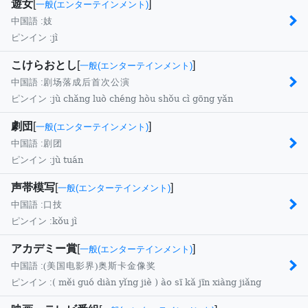
遊女
[
]
一般(エンターテインメント)
中国語 :
妓
jì
ピンイン :
こけらおとし
[
]
一般(エンターテインメント)
中国語 :
剧场落成后首次公演
jù chǎng luò chéng hòu shǒu cì gōng yǎn
ピンイン :
劇団
[
]
一般(エンターテインメント)
中国語 :
剧团
jù tuán
ピンイン :
声帯模写
[
]
一般(エンターテインメント)
中国語 :
口技
kǒu jì
ピンイン :
アカデミー賞
[
]
一般(エンターテインメント)
中国語 :
(美国电影界)奥斯卡金像奖
( měi guó diàn yǐng jiè ) ào sī kǎ jīn xiàng jiǎng
ピンイン :