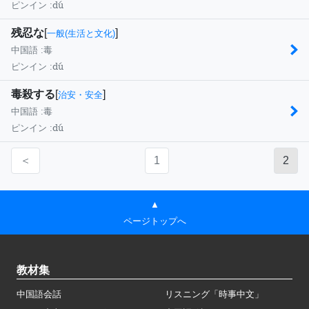
dú
ピンイン :
残忍な
[
]
一般(生活と文化)
中国語 :
毒
dú
ピンイン :
毒殺する
[
]
治安・安全
中国語 :
毒
dú
ピンイン :
＜
1
2
▲
ページトップへ
教材集
中国語会話
リスニング「時事中文」