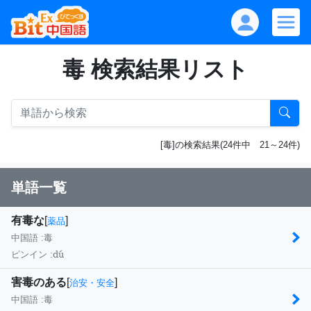
毒 検索結果リスト
[毒]の検索結果(24件中 21～24件)
単語一覧
有毒な
[
]
薬品
中国語 :
毒
dú
ピンイン :
害毒のある
[
]
治安・安全
中国語 :
毒