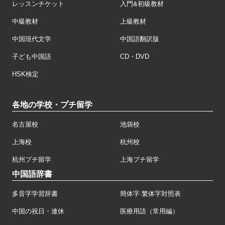
レッスンチケット
入門&初級教材
中級教材
上級教材
中国現代文学
中国語翻訳版
子ども中国語
CD・DVD
HSK検定
各地の学校・プチ留学
名古屋校
池袋校
上海校
杭州校
杭州プチ留学
上海プチ留学
中国語辞書
多音字学習辞書
簡体字·繁体字対照表
中国の祝日・連休
医療用語（常用編）