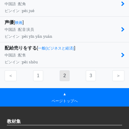
中国語 :
配角
pèi jué
ピンイン :
声優
[
]
映画
中国語 :
配音演员
pèi yīn yǎn yuán
ピンイン :
配給売りをする
[
]
一般(ビジネスと経済)
中国語 :
配售
pèi shòu
ピンイン :
＜
1
2
3
＞
▲
ページトップへ
教材集