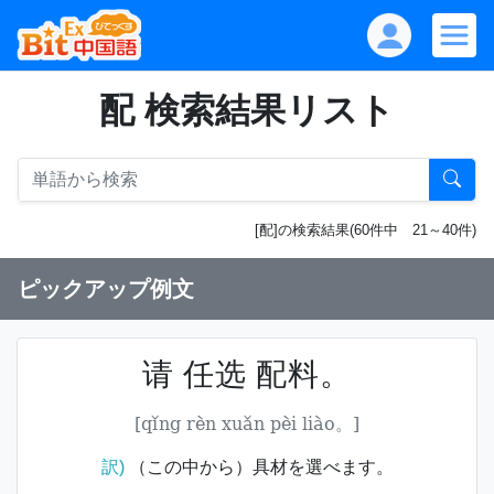
配 検索結果リスト
[配]の検索結果(60件中 21～40件)
ピックアップ例文
请 任选 配料。
[qǐng rèn xuǎn pèi liào。]
訳)
（この中から）具材を選べます。