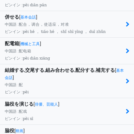
pèi diàn pán
ピンイン :
併せる
[
]
基本会話
中国語 :
配合，调合，使适应，对准
pèi hé ， tiáo hé ， shǐ shì yìng ， duì zhǔn
ピンイン :
配電箱
[
]
機械と工具
中国語 :
配电箱
pèi diàn xiāng
ピンイン :
結婚する,交尾する,組み合わせる,配分する,補充する
[
基本
]
会話
中国語 :
配
pèi
ピンイン :
脇役を演じる
[
]
俳優、芸能人
中国語 :
配戏
pèi xì
ピンイン :
脇役
[
]
映画