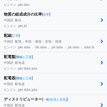
pèi liào
ピンイン :
物質の組成成分の比率
[
]
化学
中国語 :
配比
pèi bǐ
ピンイン :
配線
[
]
工学
中国語 :
配线，布线；接线；架线；线路
pèi xiàn ， bù xiàn ； jiē xiàn ； jià xiàn ； xiàn lù
ピンイン :
配電盤
[
]
機械と工具
中国語 :
配电盘
pèi diàn pán
ピンイン :
配電器
[
]
機械と工具
中国語 :
配电盘
pèi diàn pán
ピンイン :
ディストリビューター
[
]
一般(生活と文化)
中国語 :
配电盘