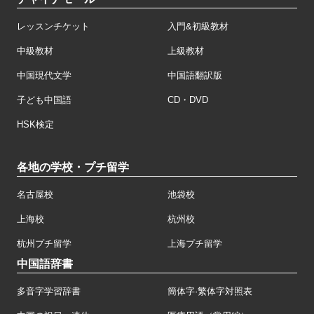
レッスンチケット
入門&初級教材
中級教材
上級教材
中国現代文学
中国語翻訳版
子ども中国語
CD・DVD
HSK検定
各地の学校・プチ留学
名古屋校
池袋校
上海校
杭州校
杭州プチ留学
上海プチ留学
中国語辞書
多音字学習辞書
簡体字·繁体字対照表