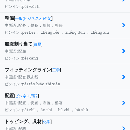
pèi wèi tǐ
ピンイン :
整備
[
]
一般(ビジネスと経済)
中国語 :
配备，整备，整顿，整修
pèi bèi ， zhěng bèi ， zhěng dùn ， zhěng xiū
ピンイン :
船腹割り当て
[
]
貿易
中国語 :
配舱
pèi cāng
ピンイン :
フィッティングライン
[
]
工学
中国語 :
配套标志线
pèi tào biāo zhì xiàn
ピンイン :
配置
[
]
ビジネス用語
中国語 :
配置，安置，布置，部署
pèi zhì ， ān zhì ， bù zhì ， bù shǔ
ピンイン :
トッピング、具材
[
]
化学
中国語 :
配料