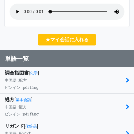
★マイ会話に入れる
単語一覧
調合指図書
[
]
化学
中国語 :
配方
pèi fāng
ピンイン :
処方
[
]
基本会話
中国語 :
配方
pèi fāng
ピンイン :
リガンド
[
]
化粧品
中国語 :
配位体