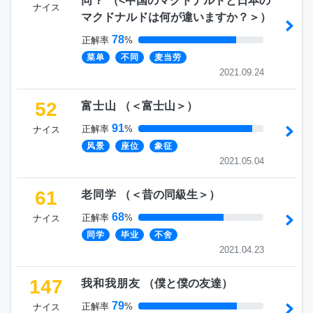
同？
（
<中国のマクドナルドと日本の
ナイス
マクドナルドは何が違いますか？＞
）
78
正解率
%
菜单
不同
麦当劳
2021.09.24
52
富士山
（
＜富士山＞
）
91
正解率
%
ナイス
风景
座位
象征
2021.05.04
61
老同学
（
＜昔の同級生＞
）
68
正解率
%
ナイス
同学
毕业
不舍
2021.04.23
147
我和我朋友
（
僕と僕の友達
）
79
正解率
%
ナイス