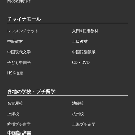
网校教师招聘
チャイナモール
レッスンチケット
入門&初級教材
中級教材
上級教材
中国現代文学
中国語翻訳版
子ども中国語
CD・DVD
HSK検定
各地の学校・プチ留学
名古屋校
池袋校
上海校
杭州校
杭州プチ留学
上海プチ留学
中国語辞書