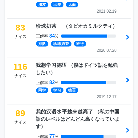
朋友
出差
见面
2021.02.19
83
珍珠奶茶
（
タピオカミルクティ
）
84
正解率
%
ナイス
排队
珍珠奶茶
难得
2020.07.28
116
我想学习德语
（
僕はドイツ語を勉強
したい
）
ナイス
82
正解率
%
同学
学习
德语
2019.12.17
89
我的汉语水平越来越高了
（
私の中国
語のレベルはどんどん高くなっていま
ナイス
す
）
77
正解率
%