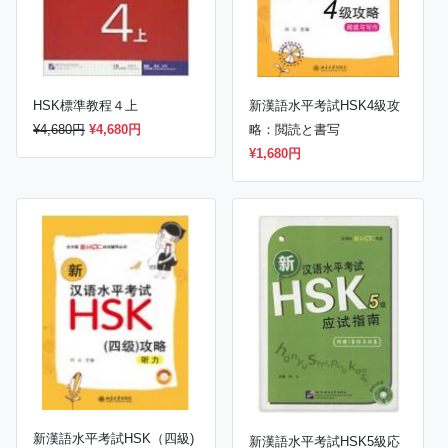
HSK標準教程４上
新漢語水平考試HSK4級攻
¥4,680円
¥4,680円
略：閲読と書写
¥1,680円
新漢語水平考試HSK（四級)
新漢語水平考試HSK5級応