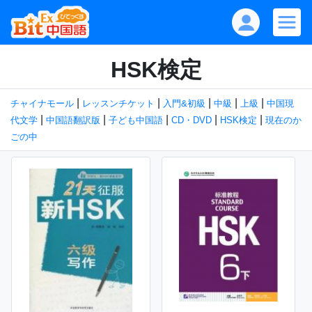
HSK検定
|
|
|
|
|
チャイナモール
レッスンチケット
入門&初級
中級
上級
中国現
|
|
|
|
|
代文学
中国語翻訳版
子ども中国語
CD・DVD
HSK検定
現在のか
ごの中