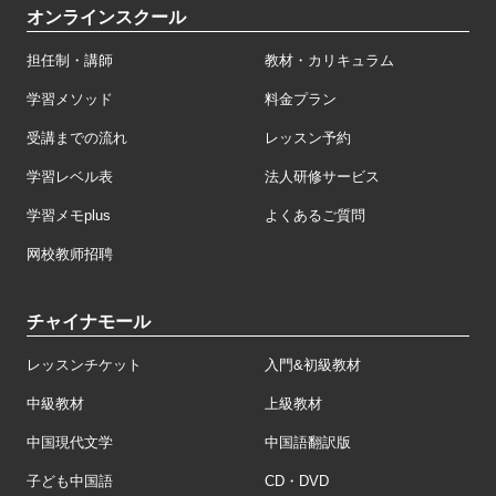
オンラインスクール
担任制・講師
教材・カリキュラム
学習メソッド
料金プラン
受講までの流れ
レッスン予約
学習レベル表
法人研修サービス
学習メモplus
よくあるご質問
网校教师招聘
チャイナモール
レッスンチケット
入門&初級教材
中級教材
上級教材
中国現代文学
中国語翻訳版
子ども中国語
CD・DVD