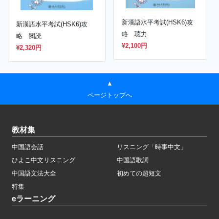
新漢語水平考試(HSK6)攻
新漢語水平考試(HSK6)攻
略 聴力
略 閲読
¥2,100円
¥2,320円
▲
ページトップへ
教材集
中国語会話
リスニング「時事中文」
ひよこ中文リスニング
中国語歌詞
中国語文法大全
初めての超短文
特集
eラーニング