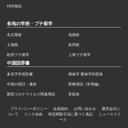
HSK検定
各地の学校・プチ留学
名古屋校
池袋校
上海校
杭州校
杭州プチ留学
上海プチ留学
中国語辞書
多音字学習辞書
簡体字·繁体字対照表
中国の祝日・連休
医療用語（常用編）
新型コロナウイルス関連用語
音節表
プライバシーポリシー
会員規約
お問い合わせ
運営会社に
ついて
リンク自由
特定商取引法に基づく表記
ニュースリリ
ース