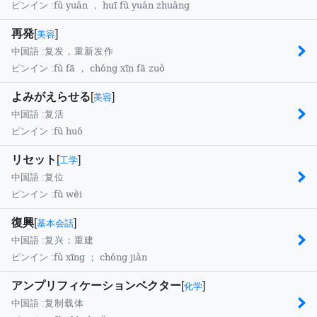
fù yuán ， huī fù yuán zhuàng
ピンイン :
再発
[
]
美容
中国語 :
复发，重新发作
fù fā ， chóng xīn fā zuò
ピンイン :
よみがえらせる
[
]
美容
中国語 :
复活
fù huó
ピンイン :
リセット
[
]
工学
中国語 :
复位
fù wèi
ピンイン :
復興
[
]
基本会話
中国語 :
复兴；重建
fù xīng ； chóng jiàn
ピンイン :
アンプリフィケーションベクター
[
]
化学
中国語 :
复制载体