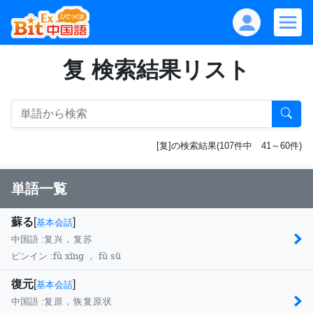
复 検索結果リスト
[复]の検索結果(107件中 41～60件)
単語一覧
蘇る
[
]
基本会話
中国語 :
复兴，复苏
fù xīng ， fù sū
ピンイン :
復元
[
]
基本会話
中国語 :
复原，恢复原状