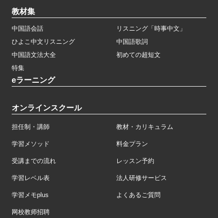
教材集
中国語会話
リスニング「時事中文」
ひよこ中文リスニング
中国語歌詞
中国語文法大全
初めての超短文
特集
eラーニング
オンラインスクール
担任制・講師
教材・カリキュラム
学習メソッド
料金プラン
受講までの流れ
レッスン予約
学習レベル表
法人研修サービス
学習メモplus
よくあるご質問
网校教师招聘