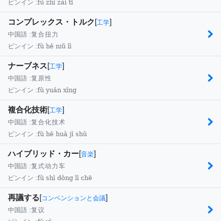
fù zhì zài tǐ
ピンイン :
コンプレックス・トルク
[
]
工学
中国語 :
复合扭力
fù hé niǔ lì
ピンイン :
ナーブネス
[
]
工学
中国語 :
复原性
fù yuán xìng
ピンイン :
複合化技術
[
]
工学
中国語 :
复合化技术
fù hé huà jì shù
ピンイン :
ハイブリッド・カー
[
]
音楽
中国語 :
复式动力车
fù shì dòng lì chē
ピンイン :
再議する
[
]
コンベンションと会議
中国語 :
复议