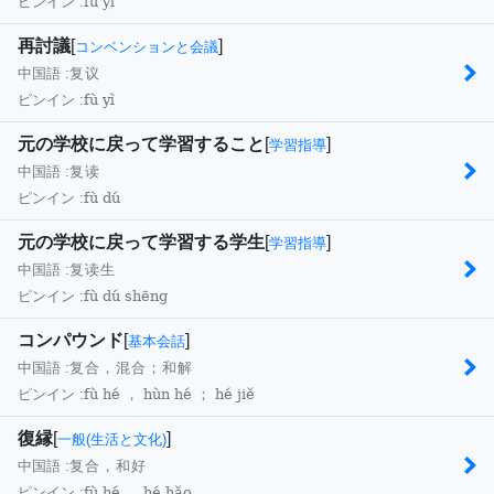
fù yì
ピンイン :
再討議
[
]
コンベンションと会議
中国語 :
复议
fù yì
ピンイン :
元の学校に戻って学習すること
[
]
学習指導
中国語 :
复读
fù dú
ピンイン :
元の学校に戻って学習する学生
[
]
学習指導
中国語 :
复读生
fù dú shēng
ピンイン :
コンパウンド
[
]
基本会話
中国語 :
复合，混合；和解
fù hé ， hùn hé ； hé jiě
ピンイン :
復縁
[
]
一般(生活と文化)
中国語 :
复合，和好
fù hé ， hé hǎo
ピンイン :