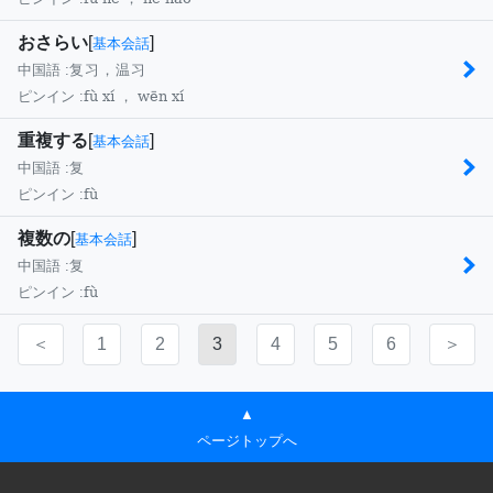
おさらい
[
]
基本会話
中国語 :
复习，温习
fù xí ， wēn xí
ピンイン :
重複する
[
]
基本会話
中国語 :
复
fù
ピンイン :
複数の
[
]
基本会話
中国語 :
复
fù
ピンイン :
＜
1
2
3
4
5
6
＞
▲
ページトップへ