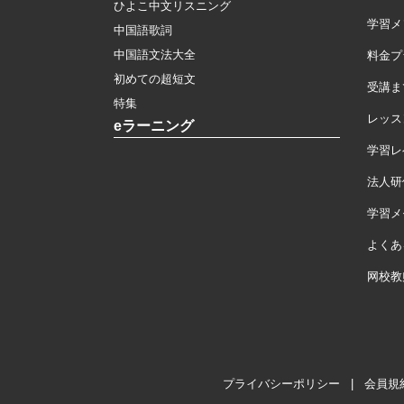
ひよこ中文リスニング
学習メ
中国語歌詞
中国語文法大全
料金プ
初めての超短文
受講ま
特集
レッス
eラーニング
学習レ
法人研
学習メモ
よくあ
网校教
プライバシーポリシー
|
会員規