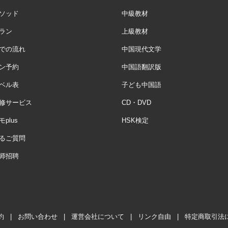
ソッド
中級教材
ラン
上級教材
での流れ
中国現代文学
ン予約
中国語翻訳版
ベル表
子ども中国語
修サービス
CD・DVD
plus
HSK検定
るご質問
师招聘
約
|
お問い合わせ
|
運営会社について
|
リンク自由
|
特定商取引法