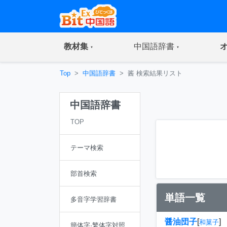
(current)
(current)
教材集
中国語辞書
Top
中国語辞書
酱 検索結果リスト
中国語辞書
TOP
テーマ検索
部首検索
単語一覧
多音字学習辞書
醤油団子
[
]
和菓子
簡体字·繁体字対照