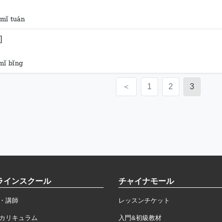
 mǐ tuán
]
 mǐ bǐng
＜
1
2
3
ラインスクール
チャイナモール
・講師
レッスンチケット
カリキュラム
入門&初級教材