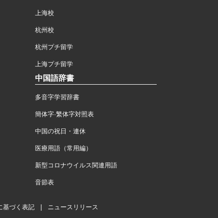
上海校
杭州校
杭州プチ留学
上海プチ留学
中国語辞書
多音字学習辞書
簡体字·繁体字対照表
中国の祝日・連休
医療用語（常用編）
新型コロナウイルス関連用語
音節表
に基づく表記
|
ニュースリリース