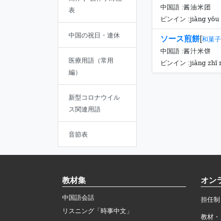
中国語 :
酱油米团
表
jiàng yóu
ピンイン :
中国の祝日・連休
ソース煎餅
[
和菓子
中国語 :
酱汁米饼
医療用語（常用
jiàng zhī
ピンイン :
編）
新型コロナウイル
ス関連用語
音節表
教材集
オン
中国語会話
担任制
リスニング「時事中文」
教材・