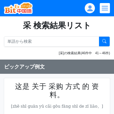
采 検索結果リスト
[采]の検索結果(46件中 41～46件)
ピックアップ例文
这是 关于 采购 方式 的 资
料。
[zhè shì guān yú cǎi gòu fāng shì de zī liào。]