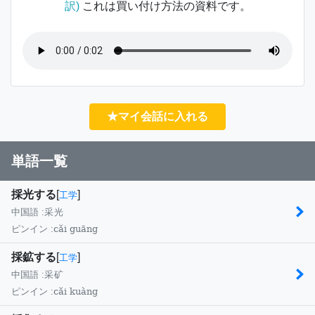
訳)
これは買い付け方法の資料です。
★マイ会話に入れる
単語一覧
採光する
[
]
工学
中国語 :
采光
cǎi guāng
ピンイン :
採鉱する
[
]
工学
中国語 :
采矿
cǎi kuàng
ピンイン :