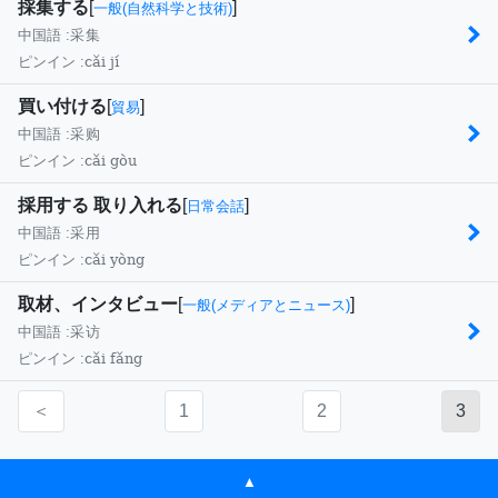
採集する
[
]
一般(自然科学と技術)
中国語 :
采集
cǎi jí
ピンイン :
買い付ける
[
]
貿易
中国語 :
采购
cǎi gòu
ピンイン :
採用する 取り入れる
[
]
日常会話
中国語 :
采用
cǎi yòng
ピンイン :
取材、インタビュー
[
]
一般(メディアとニュース)
中国語 :
采访
cǎi fǎng
ピンイン :
＜
1
2
3
▲