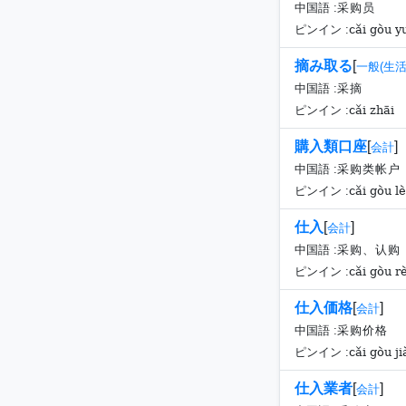
中国語 :
采购员
cǎi gòu y
ピンイン :
摘み取る
[
一般(生活
中国語 :
采摘
cǎi zhāi
ピンイン :
購入類口座
[
]
会計
中国語 :
采购类帐户
cǎi gòu l
ピンイン :
仕入
[
]
会計
中国語 :
采购、认购
cǎi gòu r
ピンイン :
仕入価格
[
]
会計
中国語 :
采购价格
cǎi gòu ji
ピンイン :
仕入業者
[
]
会計