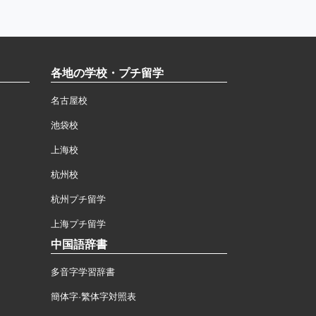
各地の学校・プチ留学
名古屋校
池袋校
上海校
杭州校
杭州プチ留学
上海プチ留学
中国語辞書
多音字学習辞書
簡体字·繁体字対照表