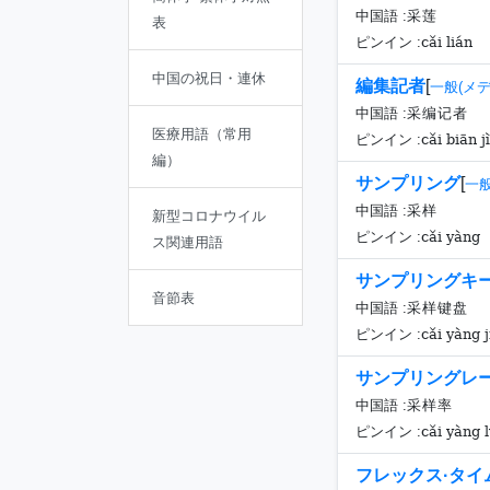
中国語 :
采莲
表
cǎi lián
ピンイン :
中国の祝日・連休
編集記者
[
一般(メ
中国語 :
采编记者
医療用語（常用
cǎi biān j
ピンイン :
編）
サンプリング
[
一
中国語 :
采样
新型コロナウイル
cǎi yàng
ピンイン :
ス関連用語
サンプリングキ
音節表
中国語 :
采样键盘
cǎi yàng 
ピンイン :
サンプリングレ
中国語 :
采样率
cǎi yàng 
ピンイン :
フレックス·タイ