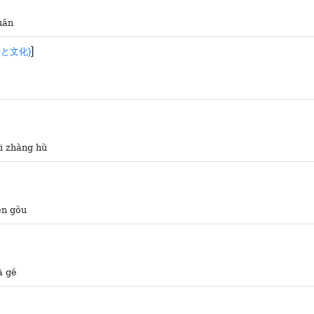
uán
]
と文化)
èi zhàng hù
èn gòu
à gé