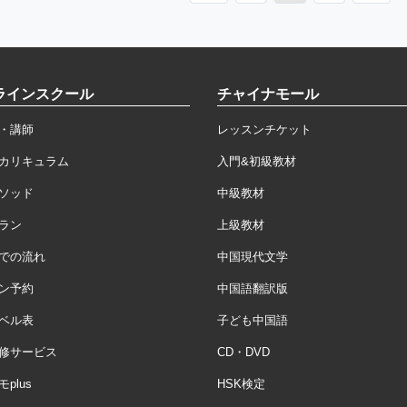
ラインスクール
チャイナモール
・講師
レッスンチケット
カリキュラム
入門&初級教材
ソッド
中級教材
ラン
上級教材
での流れ
中国現代文学
ン予約
中国語翻訳版
ベル表
子ども中国語
修サービス
CD・DVD
plus
HSK検定