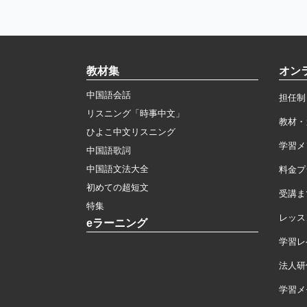
教材集
オン
中国語会話
担任制
リスニング「時事中文」
教材・
ひよこ中文リスニング
学習メ
中国語歌詞
中国語文法大全
料金プ
初めての超短文
受講ま
特集
レッス
eラーニング
学習レ
法人研
学習メモ