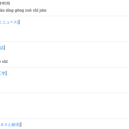
作时间
án xìng gōng zuò shí jiān
]
とニュース)
]
話
ò shī
]
工学
]
ジネスと経済)