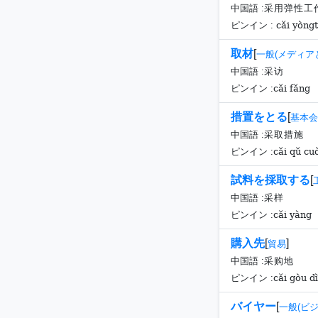
中国語 :
采用弹性工
cǎi yòngt
ピンイン :
取材
[
一般(メディア
中国語 :
采访
cǎi fǎng
ピンイン :
措置をとる
[
基本会
中国語 :
采取措施
cǎi qǔ cu
ピンイン :
試料を採取する
[
中国語 :
采样
cǎi yàng
ピンイン :
購入先
[
]
貿易
中国語 :
采购地
cǎi gòu dì
ピンイン :
バイヤー
[
一般(ビ