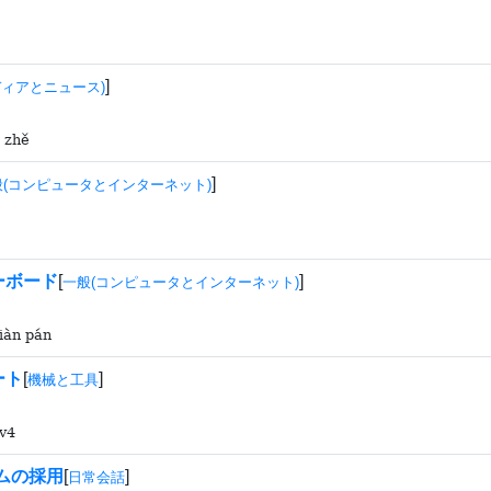
]
ディアとニュース)
ì zhě
]
般(コンピュータとインターネット)
ーボード
[
]
一般(コンピュータとインターネット)
jiàn pán
ート
[
]
機械と工具
lv4
ムの採用
[
]
日常会話