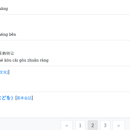
hāng
héng běn
采购转让
hé kòu cǎi gòu zhuǎn ràng
]
文化)
などを）
[
]
基本会話
＜
1
2
3
＞