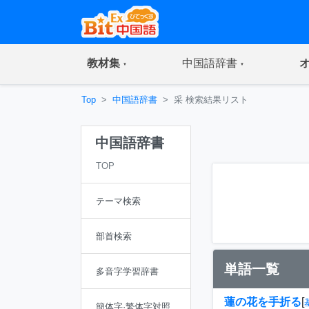
(current)
(current)
教材集
中国語辞書
Top
中国語辞書
采 検索結果リスト
中国語辞書
TOP
テーマ検索
部首検索
単語一覧
多音字学習辞書
蓮の花を手折る
[
簡体字·繁体字対照