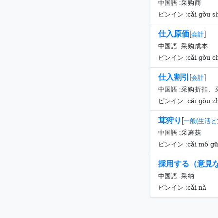
中国語 :
采购商
cǎi gòu s
ピンイン :
仕入原価
[
]
会計
中国語 :
采购成本
cǎi gòu c
ピンイン :
仕入割引
[
]
会計
中国語 :
采购折扣、
cǎi gòu z
ピンイン :
茸狩り
[
一般(生活と
中国語 :
采蘑菇
cǎi mó gū
ピンイン :
採用する（意見
中国語 :
采纳
cǎi nà
ピンイン :