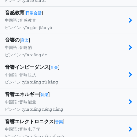
yīn lè shí xí
ピンイン :
音感教育
[
]
日常会話
中国語 :
音感教育
yīn gǎn jiào yù
ピンイン :
音響の
[
]
音楽
中国語 :
音响的
yīn xiǎng de
ピンイン :
音響インピーダンス
[
]
音楽
中国語 :
音响阻抗
yīn xiǎng zǔ kàng
ピンイン :
音響エネルギー
[
]
音楽
中国語 :
音响能量
yīn xiǎng néng liàng
ピンイン :
音響エレクトロニクス
[
]
音楽
中国語 :
音响电子学
yīn xiǎng diàn zǐ xué
ピンイン :