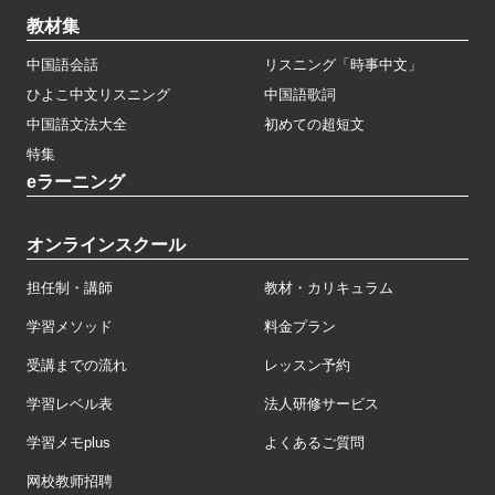
教材集
中国語会話
リスニング「時事中文」
ひよこ中文リスニング
中国語歌詞
中国語文法大全
初めての超短文
特集
eラーニング
オンラインスクール
担任制・講師
教材・カリキュラム
学習メソッド
料金プラン
受講までの流れ
レッスン予約
学習レベル表
法人研修サービス
学習メモplus
よくあるご質問
网校教师招聘