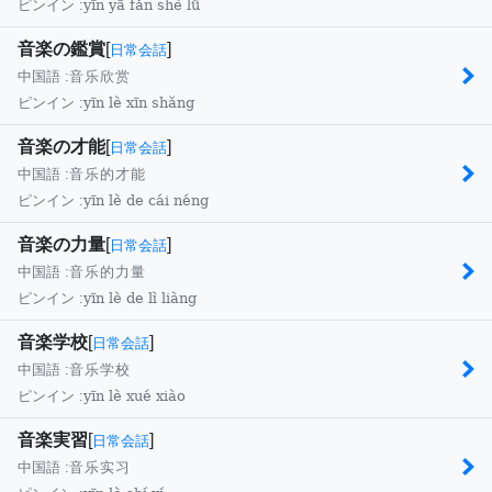
yīn yā fǎn shè lǜ
ピンイン :
音楽の鑑賞
[
]
日常会話
中国語 :
音乐欣赏
yīn lè xīn shǎng
ピンイン :
音楽の才能
[
]
日常会話
中国語 :
音乐的才能
yīn lè de cái néng
ピンイン :
音楽の力量
[
]
日常会話
中国語 :
音乐的力量
yīn lè de lì liàng
ピンイン :
音楽学校
[
]
日常会話
中国語 :
音乐学校
yīn lè xué xiào
ピンイン :
音楽実習
[
]
日常会話
中国語 :
音乐实习