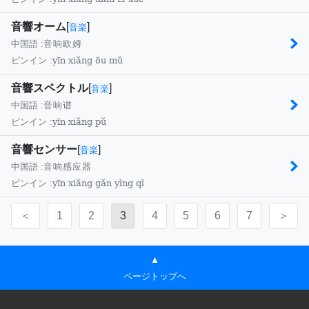
音響オーム
[
]
音楽
中国語 :
音响欧姆
yīn xiǎng ōu mǔ
ピンイン :
音響スペクトル
[
]
音楽
中国語 :
音响谱
yīn xiǎng pǔ
ピンイン :
音響センサー
[
]
音楽
中国語 :
音响感应器
yīn xiǎng gǎn yìng qì
ピンイン :
＜
1
2
3
4
5
6
7
＞
▲
ページトップへ