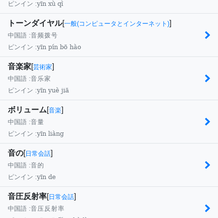
yīn xù qì
ピンイン :
トーンダイヤル
[
]
一般(コンピュータとインターネット)
中国語 :
音频拨号
yīn pín bō hào
ピンイン :
音楽家
[
]
芸術家
中国語 :
音乐家
yīn yuè jiā
ピンイン :
ボリューム
[
]
音楽
中国語 :
音量
yīn liàng
ピンイン :
音の
[
]
日常会話
中国語 :
音的
yīn de
ピンイン :
音圧反射率
[
]
日常会話
中国語 :
音压反射率