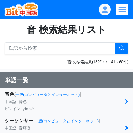
音 検索結果リスト
[音]の検索結果(132件中 41～60件)
単語一覧
音色
[
]
一般(コンピュータとインターネット)
中国語 :
音色
yīn sè
ピンイン :
シーケンサー
[
]
一般(コンピュータとインターネット)
中国語 :
音序器