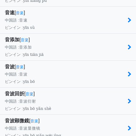
yīn xiǎng pǔ
ピンイン :
音速
[
]
音楽
中国語 :
音速
yīn sù
ピンイン :
音添加
[
]
音楽
中国語 :
音添加
yīn tiān jiā
ピンイン :
音波
[
]
音楽
中国語 :
音波
yīn bō
ピンイン :
音波回折
[
]
音楽
中国語 :
音波衍射
yīn bō yǎn shè
ピンイン :
音波顕微鏡
[
]
音楽
中国語 :
音波显微镜
yīn bō xiǎn wēi jìng
ピンイン :