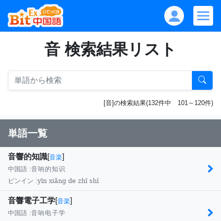
音 検索結果リスト
[音]の検索結果(132件中 101～120件)
単語一覧
音響的知識
[
]
音楽
中国語 :
音响的知识
yīn xiǎng de zhī shí
ピンイン :
音響電子工学
[
]
音楽
中国語 :
音响电子学