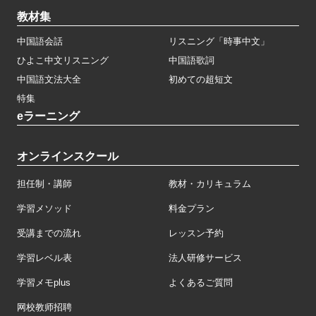
教材集
中国語会話
リスニング「時事中文」
ひよこ中文リスニング
中国語歌詞
中国語文法大全
初めての超短文
特集
eラーニング
オンラインスクール
担任制・講師
教材・カリキュラム
学習メソッド
料金プラン
受講までの流れ
レッスン予約
学習レベル表
法人研修サービス
学習メモplus
よくあるご質問
网校教师招聘