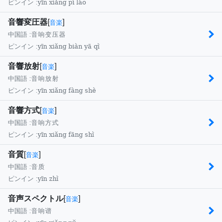
yīn xiǎng pí láo
ピンイン :
音響変圧器
[
]
音楽
中国語 :
音响变压器
yīn xiǎng biàn yā qì
ピンイン :
音響放射
[
]
音楽
中国語 :
音响放射
yīn xiǎng fàng shè
ピンイン :
音響方式
[
]
音楽
中国語 :
音响方式
yīn xiǎng fāng shì
ピンイン :
音質
[
]
音楽
中国語 :
音质
yīn zhì
ピンイン :
音声スペクトル
[
]
音楽
中国語 :
音响谱