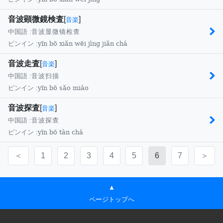
音波顕微鏡検査
[
]
音楽
中国語 :
音波显微镜检查
yīn bō xiǎn wēi jìng jiǎn chá
ピンイン :
音波走査
[
]
音楽
中国語 :
音波扫描
yīn bō sǎo miáo
ピンイン :
音波探査
[
]
音楽
中国語 :
音波探查
yīn bō tàn chá
ピンイン :
＜
1
2
3
4
5
6
7
＞
▲
ページトップへ