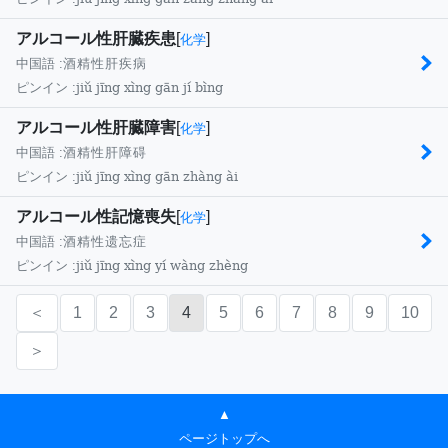
アルコール性肝臓疾患
[
]
化学
中国語 :
酒精性肝疾病
jiǔ jīng xìng gān jí bìng
ピンイン :
アルコール性肝臓障害
[
]
化学
中国語 :
酒精性肝障碍
jiǔ jīng xìng gān zhàng ài
ピンイン :
アルコール性記憶喪失
[
]
化学
中国語 :
酒精性遗忘症
jiǔ jīng xìng yí wàng zhèng
ピンイン :
＜
1
2
3
4
5
6
7
8
9
10
＞
▲
ページトップへ