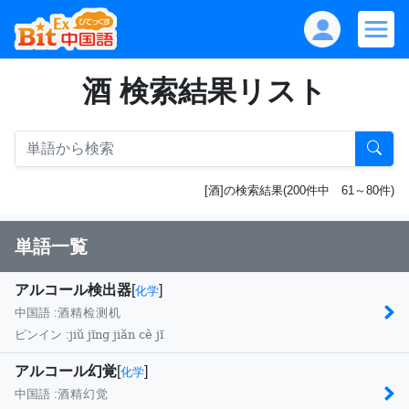
酒 検索結果リスト
[酒]の検索結果(200件中 61～80件)
単語一覧
アルコール検出器
[
]
化学
中国語 :
酒精检测机
jiǔ jīng jiǎn cè jī
ピンイン :
アルコール幻覚
[
]
化学
中国語 :
酒精幻觉