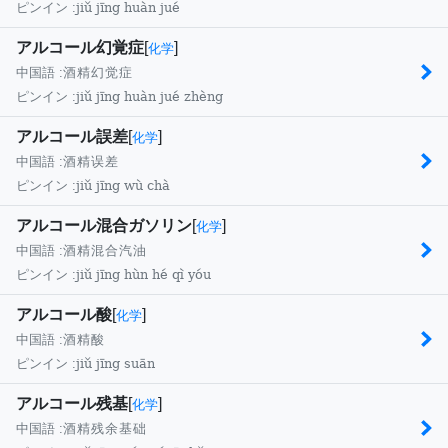
jiǔ jīng huàn jué
ピンイン :
アルコール幻覚症
[
]
化学
中国語 :
酒精幻觉症
jiǔ jīng huàn jué zhèng
ピンイン :
アルコール誤差
[
]
化学
中国語 :
酒精误差
jiǔ jīng wù chà
ピンイン :
アルコール混合ガソリン
[
]
化学
中国語 :
酒精混合汽油
jiǔ jīng hùn hé qì yóu
ピンイン :
アルコール酸
[
]
化学
中国語 :
酒精酸
jiǔ jīng suān
ピンイン :
アルコール残基
[
]
化学
中国語 :
酒精残余基础