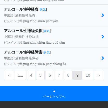
アルコール性神経炎
[
]
病気
中国語 :
酒精性神经炎
jiǔ jīng xìng shén jīng yán
ピンイン :
アルコール性神経欠損
[
]
病気
中国語 :
酒精性神经缺损
jiǔ jīng xìng shén jīng quē sǔn
ピンイン :
アルコール性神経障害
[
]
病気
中国語 :
酒精性神经障碍
jiǔ jīng xìng shén jīng zhàng ài
ピンイン :
＜
1...
4
5
6
7
8
9
10
＞
▲
ページトップへ