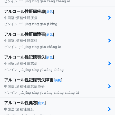
jiǔ jīng xìng gān zāng zhàng ài
ピンイン :
アルコール性肝臓疾患
[
]
病気
中国語 :
酒精性肝疾病
jiǔ jīng xìng gān jí bìng
ピンイン :
アルコール性肝臓障害
[
]
病気
中国語 :
酒精性肝障碍
jiǔ jīng xìng gān zhàng ài
ピンイン :
アルコール性記憶喪失
[
]
病気
中国語 :
酒精性遗忘症
jiǔ jīng xìng yí wàng zhèng
ピンイン :
アルコール性記憶喪失障害
[
]
病気
中国語 :
酒精性遗忘症障碍
jiǔ jīng xìng yí wàng zhèng zhàng ài
ピンイン :
アルコール性健忘
[
]
病気
中国語 :
酒精性健忘