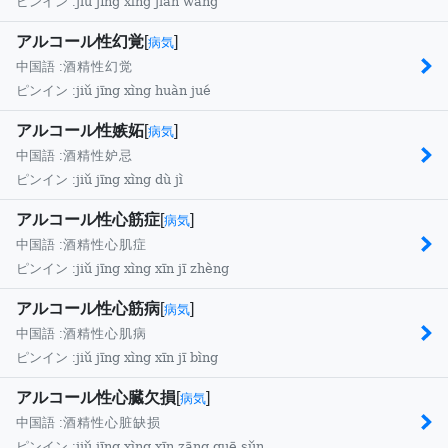
jiǔ jīng xìng jiàn wàng
ピンイン :
アルコール性幻覚
[
]
病気
中国語 :
酒精性幻觉
jiǔ jīng xìng huàn jué
ピンイン :
アルコール性嫉妬
[
]
病気
中国語 :
酒精性妒忌
jiǔ jīng xìng dù jì
ピンイン :
アルコール性心筋症
[
]
病気
中国語 :
酒精性心肌症
jiǔ jīng xìng xīn jī zhèng
ピンイン :
アルコール性心筋病
[
]
病気
中国語 :
酒精性心肌病
jiǔ jīng xìng xīn jī bìng
ピンイン :
アルコール性心臓欠損
[
]
病気
中国語 :
酒精性心脏缺损
jiǔ jīng xìng xīn zāng quē sǔn
ピンイン :