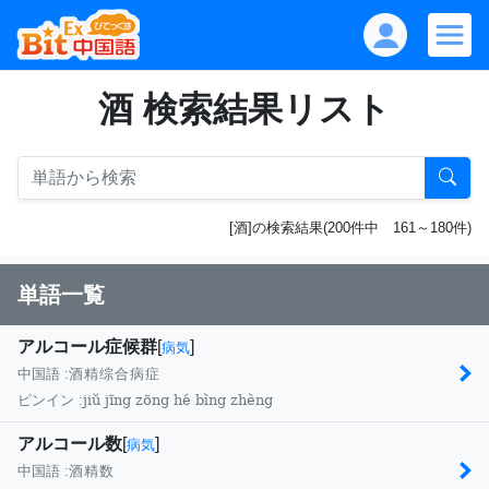
酒 検索結果リスト
[酒]の検索結果(200件中 161～180件)
単語一覧
アルコール症候群
[
]
病気
中国語 :
酒精综合病症
jiǔ jīng zōng hé bìng zhèng
ピンイン :
アルコール数
[
]
病気
中国語 :
酒精数