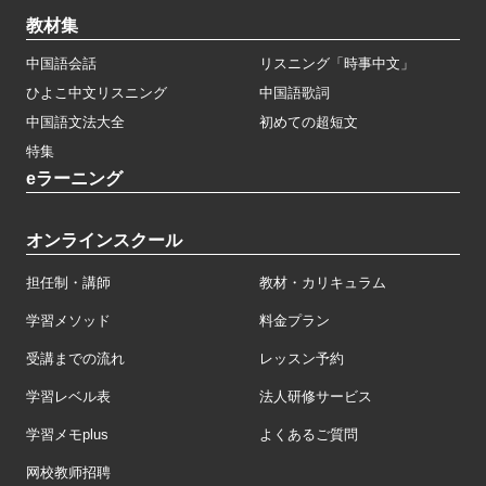
教材集
中国語会話
リスニング「時事中文」
ひよこ中文リスニング
中国語歌詞
中国語文法大全
初めての超短文
特集
eラーニング
オンラインスクール
担任制・講師
教材・カリキュラム
学習メソッド
料金プラン
受講までの流れ
レッスン予約
学習レベル表
法人研修サービス
学習メモplus
よくあるご質問
网校教师招聘