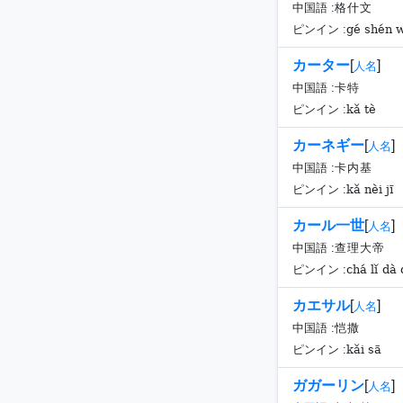
中国語 :
格什文
gé shén 
ピンイン :
カーター
[
]
人名
中国語 :
卡特
kǎ tè
ピンイン :
カーネギー
[
]
人名
中国語 :
卡内基
kǎ nèi jī
ピンイン :
カール一世
[
]
人名
中国語 :
查理大帝
chá lǐ dà 
ピンイン :
カエサル
[
]
人名
中国語 :
恺撒
kǎi sā
ピンイン :
ガガーリン
[
]
人名