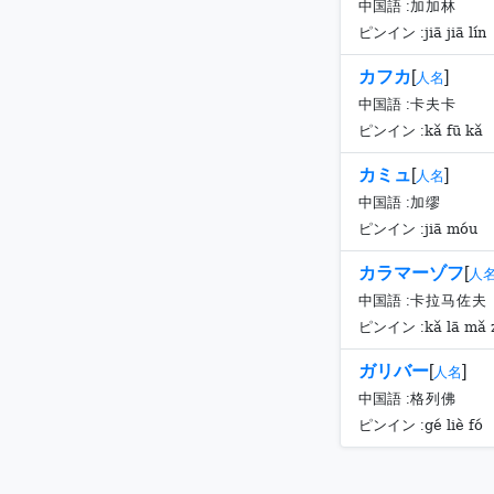
中国語 :
加加林
jiā jiā lín
ピンイン :
カフカ
[
]
人名
中国語 :
卡夫卡
kǎ fū kǎ
ピンイン :
カミュ
[
]
人名
中国語 :
加缪
jiā móu
ピンイン :
カラマーゾフ
[
人
中国語 :
卡拉马佐夫
kǎ lā mǎ 
ピンイン :
ガリバー
[
]
人名
中国語 :
格列佛
gé liè fó
ピンイン :