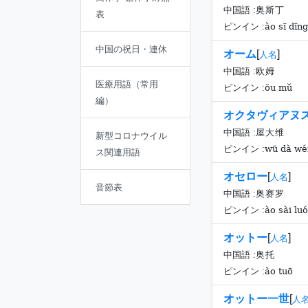
中国語 :
奥斯丁
表
ào sī dīng
ピンイン :
中国の祝日・連休
オーム
[
]
人名
中国語 :
欧姆
医療用語（常用
ōu mǔ
ピンイン :
編）
オクタヴィアヌ
中国語 :
屋大维
新型コロナウイル
wū dà wé
ピンイン :
ス関連用語
オセロー
[
]
人名
音節表
中国語 :
奥赛罗
ào sài luó
ピンイン :
オットー
[
]
人名
中国語 :
奥托
ào tuō
ピンイン :
オットー一世
[
人