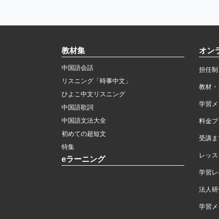
教材集
オン
中国語会話
担任制
リスニング「時事中文」
教材・
ひよこ中文リスニング
学習メ
中国語歌詞
中国語文法大全
料金プ
初めての超短文
受講ま
特集
レッス
eラーニング
学習レ
法人研
学習メモ