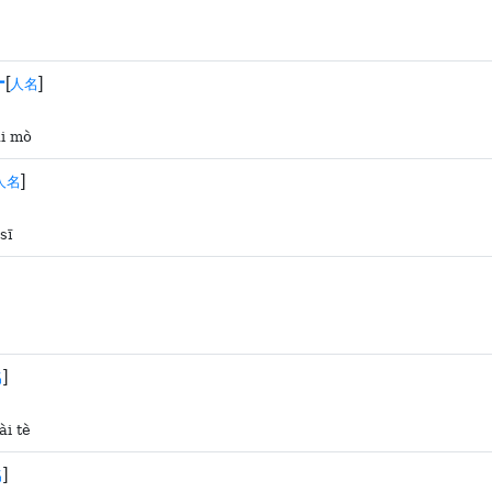
ー
[
]
人名
ǎi mò
]
人名
sī
]
名
ài tè
]
名