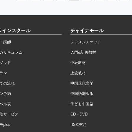
ラインスクール
チャイナモール
・講師
レッスンチケット
カリキュラム
入門&初級教材
ソッド
中級教材
ラン
上級教材
での流れ
中国現代文学
ン予約
中国語翻訳版
ベル表
子ども中国語
修サービス
CD・DVD
plus
HSK検定