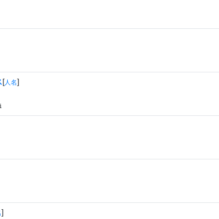
ス
[
]
人名
i
]
名