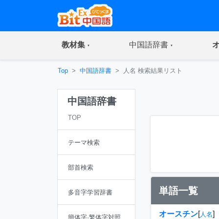
(current)
(current)
教材集
中国語辞書
Top
中国語辞書
人名 検索結果リスト
中国語辞書
TOP
テーマ検索
部首検索
単語一覧
多音字学習辞書
オースチン
[
]
人名
簡体字·繁体字対照