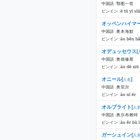
中国語 :
鄂图一世
è tú yī shì
ピンイン :
オッペンハイマ
中国語 :
奥本海默
ào běn h
ピンイン :
オデュッセウス
[
中国語 :
奥德修斯
ào dé xiū 
ピンイン :
オニール
[
]
人名
中国語 :
奥尼尔
ào ní ěr
ピンイン :
オルブライト
[
人
中国語 :
奥尔布赖特
ào ěr bù l
ピンイン :
ガーシュイン
[
人