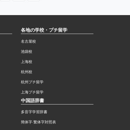
各地の学校・プチ留学
名古屋校
池袋校
上海校
杭州校
杭州プチ留学
上海プチ留学
中国語辞書
多音字学習辞書
簡体字·繁体字対照表