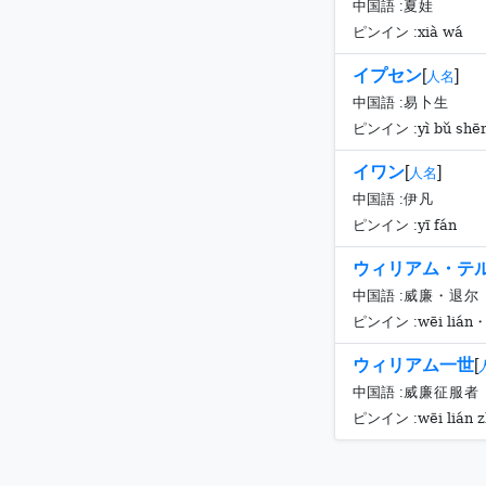
中国語 :
夏娃
xià wá
ピンイン :
イプセン
[
]
人名
中国語 :
易卜生
yì bǔ shē
ピンイン :
イワン
[
]
人名
中国語 :
伊凡
yī fán
ピンイン :
ウィリアム・テ
中国語 :
威廉・退尔
wēi lián・
ピンイン :
ウィリアム一世
[
中国語 :
威廉征服者
wēi lián 
ピンイン :