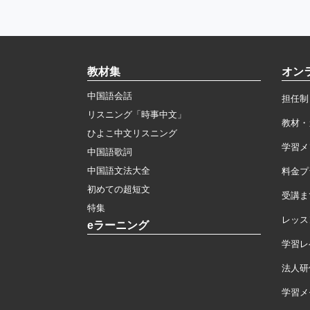
教材集
オン
中国語会話
担任制
リスニング「時事中文」
教材・
ひよこ中文リスニング
学習メ
中国語歌詞
中国語文法大全
料金プ
初めての超短文
受講ま
特集
レッス
eラーニング
学習レ
法人研
学習メモ