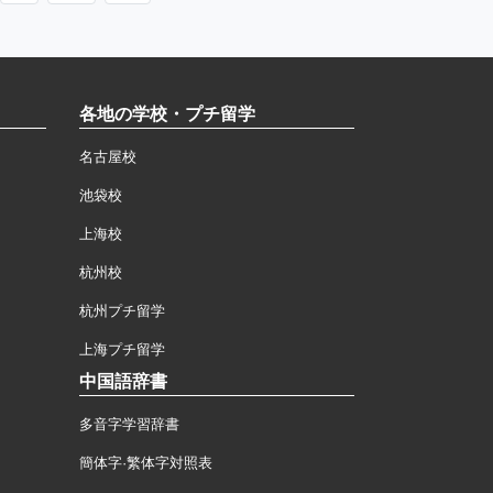
各地の学校・プチ留学
名古屋校
池袋校
上海校
杭州校
杭州プチ留学
上海プチ留学
中国語辞書
多音字学習辞書
簡体字·繁体字対照表