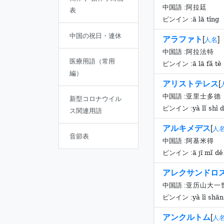
中国語 :
阿拉廷
表
ā lā tíng
ピンイン :
中国の祝日・連休
アラファト
[
]
人名
中国語 :
阿拉法特
医療用語（常用
ā lā fǎ tè
ピンイン :
編）
アリストテレス
[
中国語 :
亚里士多德
新型コロナウイル
yà lǐ shì 
ピンイン :
ス関連用語
アルキメデス
[
人
音節表
中国語 :
阿基米得
ā jī mǐ dé
ピンイン :
アレクサンドロ
中国語 :
亚历山大一
yà lì shān
ピンイン :
アンクルトム
[
人