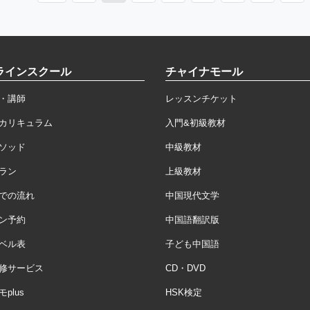
ラインスクール
チャイナモール
・講師
レッスンチケット
カリキュラム
入門&初級教材
ソッド
中級教材
ラン
上級教材
での流れ
中国現代文学
ン予約
中国語翻訳版
ベル表
子ども中国語
修サービス
CD・DVD
plus
HSK検定