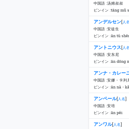
中国語 :
汤姆叔叔
tāng mǔ 
ピンイン :
アンデルセン
[
人
中国語 :
安徒生
ān tú shē
ピンイン :
アントニウス
[
人
中国語 :
安东尼
ān dōng n
ピンイン :
アンナ・カレー
中国語 :
安娜・卡列
ān nà・kǎ 
ピンイン :
アンペール
[
]
人名
中国語 :
安培
ān péi
ピンイン :
アンワル
[
]
人名