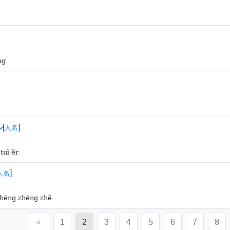
ng
ル
[
]
人名
tuì ěr
]
人名
zhēng zhēng zhě
＜
1
2
3
4
5
6
7
8