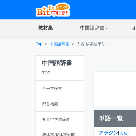
(current)
(current)
教材集
中国語辞書
Top
中国語辞書
人名 検索結果リスト
中国語辞書
TOP
テーマ検索
部首検索
単語一覧
多音字学習辞書
アラジン
[
]
人名
簡体字·繁体字対照