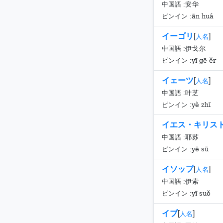
中国語 :
安华
ān huá
ピンイン :
イーゴリ
[
]
人名
中国語 :
伊戈尔
yī gē ěr
ピンイン :
イェーツ
[
]
人名
中国語 :
叶芝
yè zhī
ピンイン :
イエス・キリス
中国語 :
耶苏
yē sū
ピンイン :
イソップ
[
]
人名
中国語 :
伊索
yī suǒ
ピンイン :
イブ
[
]
人名