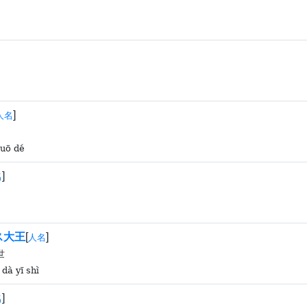
]
人名
duō dé
]
名
ス大王
[
]
人名
世
 dà yī shì
]
名