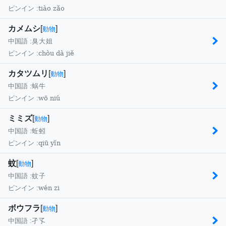
tiào zǎo
ピンイン :
カメムシ
[
]
動物
中国語 :
臭大姐
chòu dà jiě
ピンイン :
カタツムリ
[
]
動物
中国語 :
蜗牛
wō niú
ピンイン :
ミミズ
[
]
動物
中国語 :
蚯蚓
qiū yǐn
ピンイン :
蚊
[
]
動物
中国語 :
蚊子
wén zi
ピンイン :
ボウフラ
[
]
動物
中国語 :
孑孓