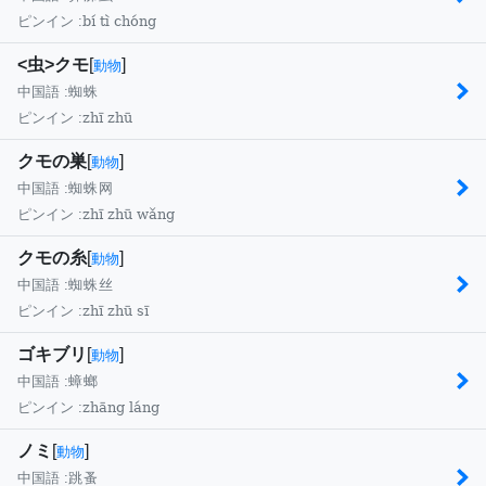
bí tì chóng
ピンイン :
<虫>クモ
[
]
動物
中国語 :
蜘蛛
zhī zhū
ピンイン :
クモの巣
[
]
動物
中国語 :
蜘蛛网
zhī zhū wǎng
ピンイン :
クモの糸
[
]
動物
中国語 :
蜘蛛丝
zhī zhū sī
ピンイン :
ゴキブリ
[
]
動物
中国語 :
蟑螂
zhāng láng
ピンイン :
ノミ
[
]
動物
中国語 :
跳蚤