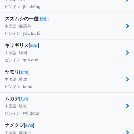
jīn zhōng
ピンイン :
スズムシの一種
[
]
動物
中国語 :
油葫芦
yóu hu lǔ
ピンイン :
キリギリス
[
]
動物
中国語 :
蝈蝈
guō guō
ピンイン :
ヤモリ
[
]
動物
中国語 :
壁虎
bì hǔ
ピンイン :
ムカデ
[
]
動物
中国語 :
蜈蚣
wú gōng
ピンイン :
ナメクジ
[
]
動物
中国語 :
鼻涕虫