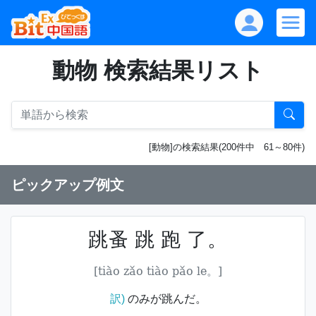
動物 検索結果リスト
[動物]の検索結果(200件中 61～80件)
ピックアップ例文
跳蚤 跳 跑 了。
[tiào zǎo tiào pǎo le。]
訳)
のみが跳んだ。