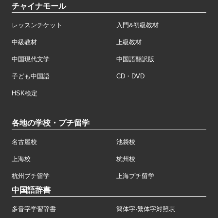
チャイナモール
レッスンチケット
入門&初級教材
中級教材
上級教材
中国現代文学
中国語翻訳版
子ども中国語
CD・DVD
HSK検定
各地の学校・プチ留学
名古屋校
池袋校
上海校
杭州校
杭州プチ留学
上海プチ留学
中国語辞書
多音字学習辞書
簡体字·繁体字対照表