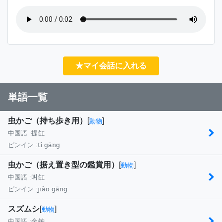
★マイ会話に入れる
単語一覧
虫かご（持ち歩き用）
[
]
動物
中国語 :
提缸
tí gāng
ピンイン :
虫かご（据え置き型の鑑賞用）
[
]
動物
中国語 :
叫缸
jiào gāng
ピンイン :
スズムシ
[
]
動物
中国語 :
金钟