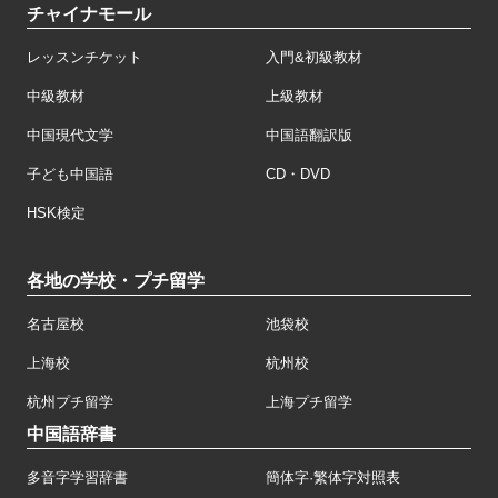
チャイナモール
レッスンチケット
入門&初級教材
中級教材
上級教材
中国現代文学
中国語翻訳版
子ども中国語
CD・DVD
HSK検定
各地の学校・プチ留学
名古屋校
池袋校
上海校
杭州校
杭州プチ留学
上海プチ留学
中国語辞書
多音字学習辞書
簡体字·繁体字対照表