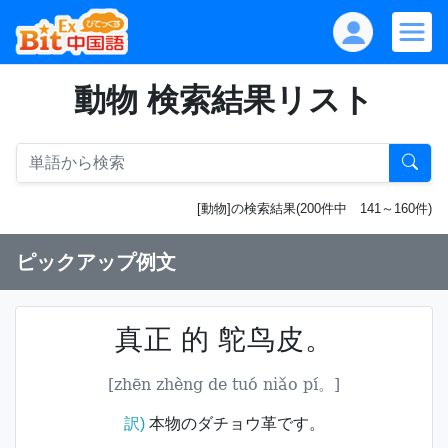
動物 検索結果リスト
[動物]の検索結果(200件中 141～160件)
ピックアップ例文
真正 的 鸵鸟皮。
[zhēn zhèng de tuó niǎo pí。]
訳)
本物のダチョウ革です。