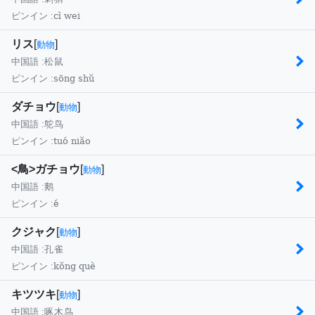
cì wei
ピンイン :
リス
[
]
動物
中国語 :
松鼠
sōng shǔ
ピンイン :
ダチョウ
[
]
動物
中国語 :
鸵鸟
tuó niǎo
ピンイン :
<鳥>ガチョウ
[
]
動物
中国語 :
鹅
é
ピンイン :
クジャク
[
]
動物
中国語 :
孔雀
kǒng què
ピンイン :
キツツキ
[
]
動物
中国語 :
啄木鸟