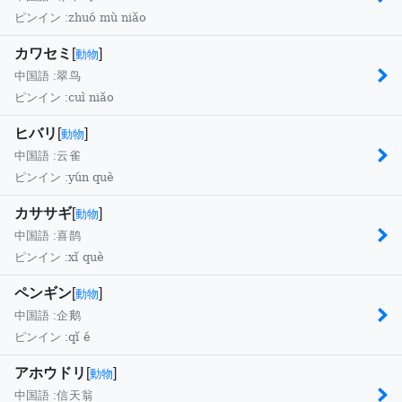
zhuó mù niǎo
ピンイン :
カワセミ
[
]
動物
中国語 :
翠鸟
cuì niǎo
ピンイン :
ヒバリ
[
]
動物
中国語 :
云雀
yún què
ピンイン :
カササギ
[
]
動物
中国語 :
喜鹊
xǐ què
ピンイン :
ペンギン
[
]
動物
中国語 :
企鹅
qǐ é
ピンイン :
アホウドリ
[
]
動物
中国語 :
信天翁