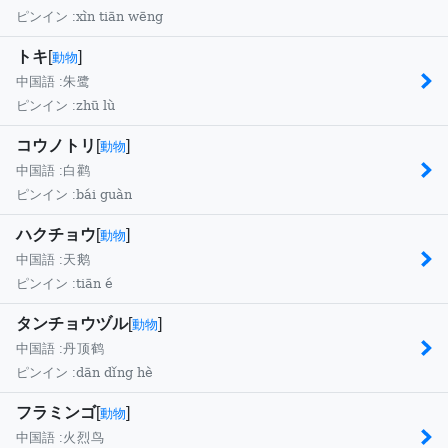
xìn tiān wēng
ピンイン :
トキ
[
]
動物
中国語 :
朱鹭
zhū lù
ピンイン :
コウノトリ
[
]
動物
中国語 :
白鹳
bái guàn
ピンイン :
ハクチョウ
[
]
動物
中国語 :
天鹅
tiān é
ピンイン :
タンチョウヅル
[
]
動物
中国語 :
丹顶鹤
dān dǐng hè
ピンイン :
フラミンゴ
[
]
動物
中国語 :
火烈鸟