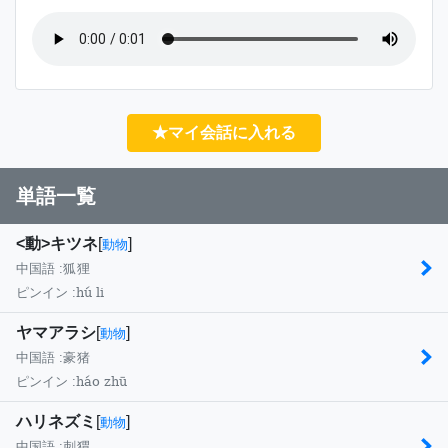
★マイ会話に入れる
単語一覧
<動>キツネ
[
]
動物
中国語 :
狐狸
hú li
ピンイン :
ヤマアラシ
[
]
動物
中国語 :
豪猪
háo zhū
ピンイン :
ハリネズミ
[
]
動物
中国語 :
刺猬