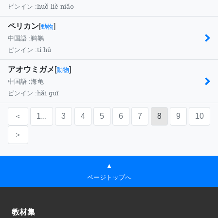
huǒ liè niǎo
ピンイン :
ペリカン
[
]
動物
中国語 :
鹈鹕
tí hú
ピンイン :
アオウミガメ
[
]
動物
中国語 :
海龟
hǎi guī
ピンイン :
＜
1...
3
4
5
6
7
8
9
10
＞
▲
ページトップへ
教材集