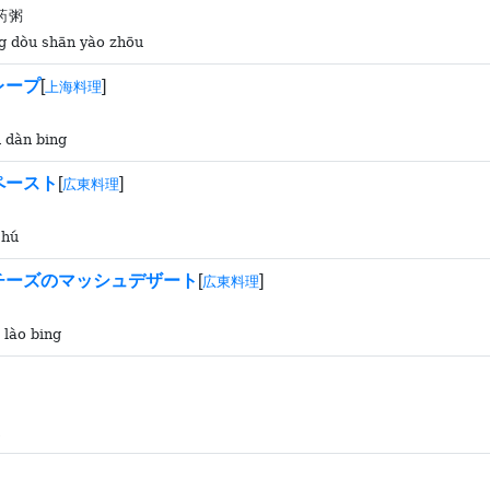
药粥
g dòu shān yào zhōu
レープ
[
]
上海料理
n dàn bing
ペースト
[
]
広東料理
 hú
チーズのマッシュデザート
[
]
広東料理
 lào bing