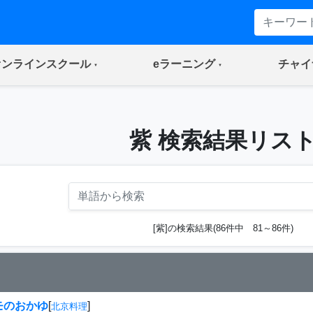
(current)
(current)
オンラインスクール
eラーニング
チャイ
紫 検索結果リス
[紫]の検索結果(86件中 81～86件)
モのおかゆ
[
]
北京料理