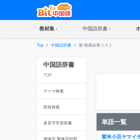
(current)
(current)
教材集
中国語辞書
Top
中国語辞書
紫 検索結果リスト
中国語辞書
TOP
テーマ検索
部首検索
単語一覧
多音字学習辞書
紫米小豆ヤマイ
簡体字·繁体字対照