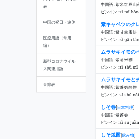
中国語 :
紫米红豆山
表
zǐ mǐ hón
ピンイン :
中国の祝日・連休
紫キャベツのク
中国語 :
紫甘兰蛋饼
医療用語（常用
zǐ gān lá
ピンイン :
編）
ムラサキイモの
中国語 :
紫薯米糊
新型コロナウイル
zǐ shǔ mǐ
ピンイン :
ス関連用語
ムラサキイモと
音節表
中国語 :
紫薯奶酪饼
zǐ shǔ nǎi
ピンイン :
しそ巻
[
]
日本料理
中国語 :
紫苏卷
zǐ sū juǎn
ピンイン :
しそ焼酎
[
]
飲み物