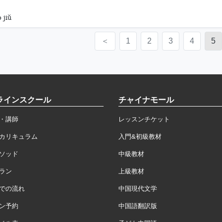
 jiǔ
＜
1
2
3
4
5
ラインスクール
チャイナモール
・講師
レッスンチケット
カリキュラム
入門&初級教材
ソッド
中級教材
ラン
上級教材
での流れ
中国現代文学
ン予約
中国語翻訳版