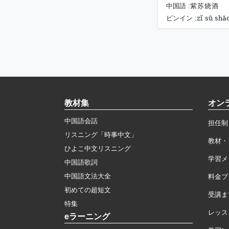
中国語 :
紫苏烧酒
zǐ sū shāo
ピンイン :
教材集
オン
中国語会話
担任制
リスニング「時事中文」
教材・
ひよこ中文リスニング
学習メ
中国語歌詞
中国語文法大全
料金プ
初めての超短文
受講ま
特集
レッス
eラーニング