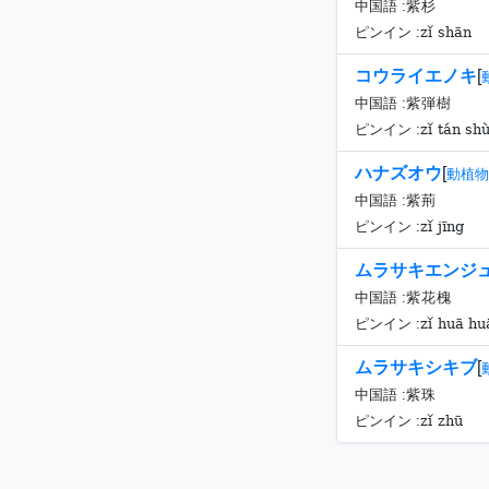
中国語 :
紫杉
zǐ shān
ピンイン :
コウライエノキ
[
中国語 :
紫弾樹
zǐ tán sh
ピンイン :
ハナズオウ
[
動植物
中国語 :
紫荊
zǐ jīng
ピンイン :
ムラサキエンジ
中国語 :
紫花槐
zǐ huā hu
ピンイン :
ムラサキシキブ
[
中国語 :
紫珠
zǐ zhū
ピンイン :