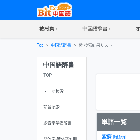
(current)
(current)
教材集
中国語辞書
Top
中国語辞書
紫 検索結果リスト
中国語辞書
TOP
テーマ検索
部首検索
単語一覧
多音字学習辞書
紫蘇
[
]
動植物
簡体字·繁体字対照