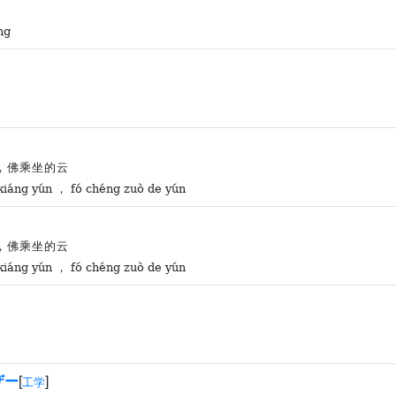
ng
，佛乘坐的云
xiáng yún ， fó chéng zuò de yún
，佛乘坐的云
xiáng yún ， fó chéng zuò de yún
ザー
[
]
工学