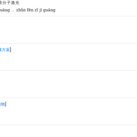
准分子激光
 guāng ， zhǔn fēn zǐ jī guāng
]
漢方薬
]
植物