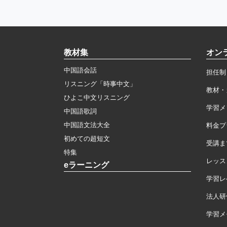
教材集
オン
中国語会話
担任制
リスニング「時事中文」
教材・
ひよこ中文リスニング
学習メ
中国語歌詞
中国語文法大全
料金プ
初めての超短文
受講ま
特集
レッス
eラーニング
学習レ
法人研
学習メモ