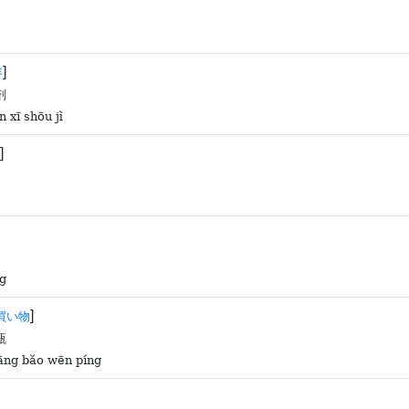
]
容
剂
n xī shōu jì
]
ng
]
買い物
瓶
iāng bǎo wēn píng