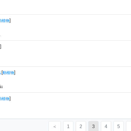
]
動植物
ù
]
ュ
[
]
動植物
ái
]
動植物
＜
1
2
3
4
5