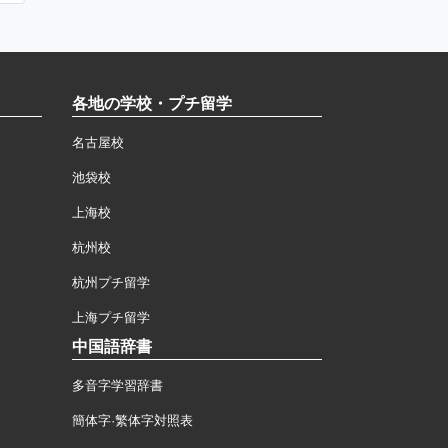
各地の学校・プチ留学
名古屋校
池袋校
上海校
杭州校
杭州プチ留学
上海プチ留学
中国語辞書
多音字学習辞書
簡体字·繁体字対照表