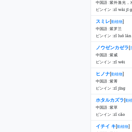
中国語 :
紫外激光，
zǐ wài jī
ピンイン :
スミレ
[
]
動植物
中国語 :
紫罗兰
zǐ luó lán
ピンイン :
ノウゼンカゼラ
[
中国語 :
紫威
zǐ wēi
ピンイン :
ヒノナ
[
]
動植物
中国語 :
紫菁
zǐ jīng
ピンイン :
ホタルカズラ
[
動
中国語 :
紫草
zǐ cǎo
ピンイン :
イチイ キ
[
]
動植物