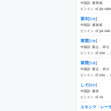
中国語 :
紫禁城
zǐ jìn ché
ピンイン :
紫衣
[
]
宗教
中国語 :
紫袈裟
zǐ jiā shā
ピンイン :
紫雲
[
]
宗教
中国語 :
紫云，祥云
zǐ yún ， 
ピンイン :
紫雲
[
]
宗教
中国語 :
紫云，祥云
zǐ yún ， 
ピンイン :
しそ
[
]
食材
中国語 :
紫苏
zǐ sū
ピンイン :
エキシマ・レー