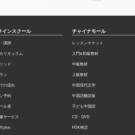
ラインスクール
チャイナモール
・講師
レッスンチケット
カリキュラム
入門&初級教材
ソッド
中級教材
ラン
上級教材
での流れ
中国現代文学
ン予約
中国語翻訳版
ベル表
子ども中国語
修サービス
CD・DVD
plus
HSK検定