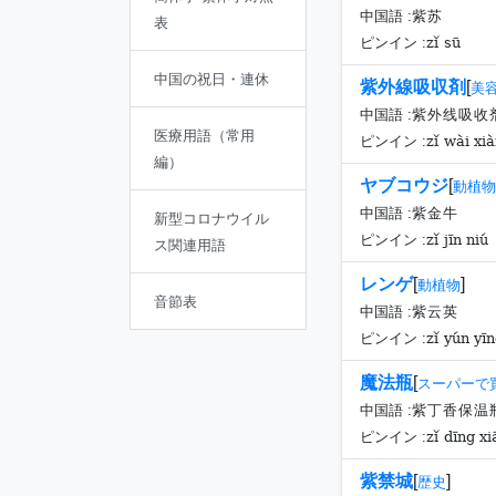
中国語 :
紫苏
表
zǐ sū
ピンイン :
中国の祝日・連休
紫外線吸収剤
[
美
中国語 :
紫外线吸收
医療用語（常用
zǐ wài xià
ピンイン :
編）
ヤブコウジ
[
動植物
中国語 :
紫金牛
新型コロナウイル
zǐ jīn niú
ピンイン :
ス関連用語
レンゲ
[
]
動植物
音節表
中国語 :
紫云英
zǐ yún yī
ピンイン :
魔法瓶
[
スーパーで
中国語 :
紫丁香保温
zǐ dīng x
ピンイン :
紫禁城
[
]
歴史