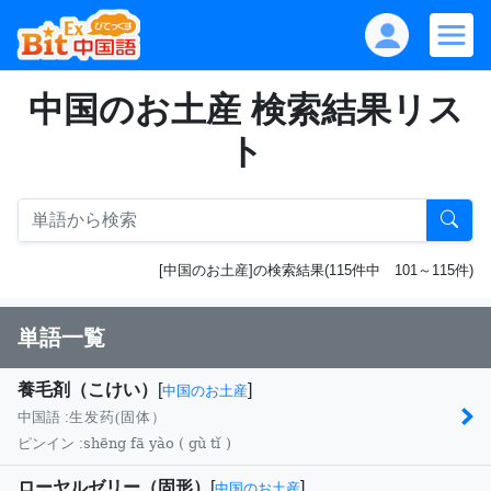
中国のお土産 検索結果リス
ト
[中国のお土産]の検索結果(115件中 101～115件)
単語一覧
養毛剤（こけい）
[
]
中国のお土産
中国語 :
生发药(固体）
shēng fā yào ( gù tǐ )
ピンイン :
ローヤルゼリー（固形）
[
]
中国のお土産