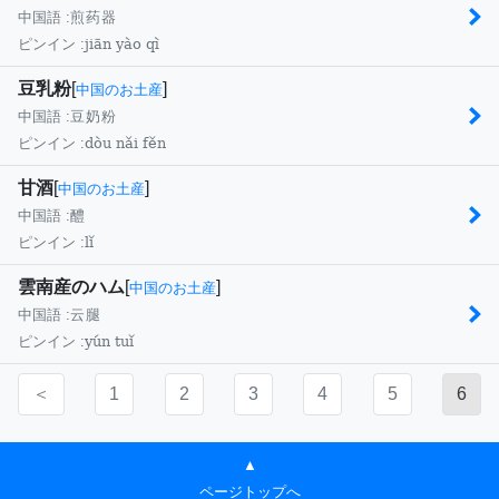
中国語 :
煎药器
jiān yào qì
ピンイン :
豆乳粉
[
]
中国のお土産
中国語 :
豆奶粉
dòu nǎi fěn
ピンイン :
甘酒
[
]
中国のお土産
中国語 :
醴
lǐ
ピンイン :
雲南産のハム
[
]
中国のお土産
中国語 :
云腿
yún tuǐ
ピンイン :
＜
1
2
3
4
5
6
▲
ページトップへ