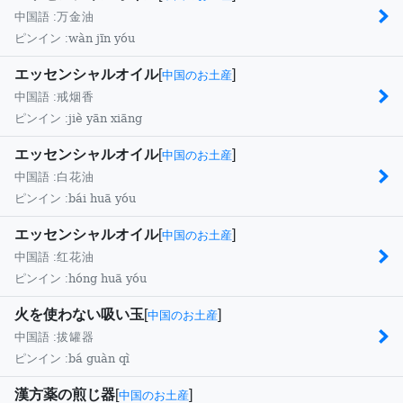
中国語 :
万金油
wàn jīn yóu
ピンイン :
エッセンシャルオイル
[
]
中国のお土産
中国語 :
戒烟香
jiè yān xiāng
ピンイン :
エッセンシャルオイル
[
]
中国のお土産
中国語 :
白花油
bái huā yóu
ピンイン :
エッセンシャルオイル
[
]
中国のお土産
中国語 :
红花油
hóng huā yóu
ピンイン :
火を使わない吸い玉
[
]
中国のお土産
中国語 :
拔罐器
bá guàn qì
ピンイン :
漢方薬の煎じ器
[
]
中国のお土産