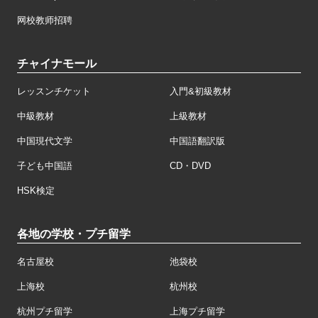
网校教师招聘
チャイナモール
レッスンチケット
入門&初級教材
中級教材
上級教材
中国現代文学
中国語翻訳版
子ども中国語
CD・DVD
HSK検定
各地の学校・プチ留学
名古屋校
池袋校
上海校
杭州校
杭州プチ留学
上海プチ留学