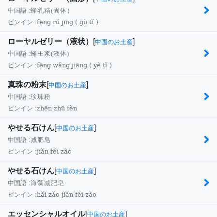
中国語 :
蜂乳精(固体）
fēng rǔ jīng ( gù tǐ )
ピンイン :
ローヤルゼリー（液状）
[
]
中国のお土産
中国語 :
蜂王浆(液体)
fēng wáng jiāng ( yè tǐ )
ピンイン :
真珠の粉末
[
]
中国のお土産
中国語 :
珍珠粉
zhēn zhū fěn
ピンイン :
やせる石けん
[
]
中国のお土産
中国語 :
减肥皂
jiǎn féi zào
ピンイン :
やせる石けん
[
]
中国のお土産
中国語 :
海藻减肥皂
hǎi zǎo jiǎn féi zào
ピンイン :
エッセンシャルオイル
[
]
中国のお土産