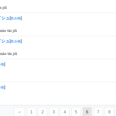
n jiǔ
イシュ
[
]
飲み物
máo tái jiǔ
イシュ
[
]
飲み物
máo tái jiǔ
]
み物
]
み物
＜
1
2
3
4
5
6
7
8