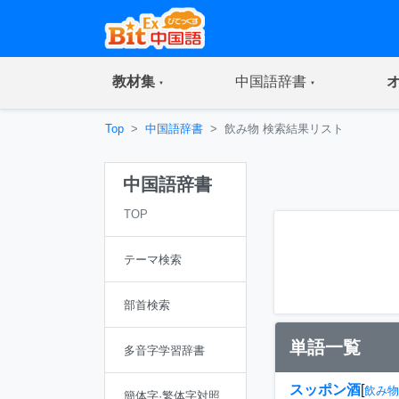
(current)
(current)
教材集
中国語辞書
Top
中国語辞書
飲み物 検索結果リスト
中国語辞書
TOP
テーマ検索
部首検索
単語一覧
多音字学習辞書
スッポン酒
[
飲み物
簡体字·繁体字対照