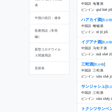
中国語 :
龟鳖酒
表
guī biē ji
ピンイン :
中国の祝日・連休
ハアカイ酒
[
飲み物
中国語 :
蜥蜴酒
医療用語（常用
xī yì jiǔ
ピンイン :
編）
イグアナ酒
[
飲み物
中国語 :
马蛇子酒
新型コロナウイル
mǎ shé zǐ
ピンイン :
ス関連用語
三蛇酒
[
]
飲み物
音節表
中国語 :
三蛇酒
sān shé j
ピンイン :
サンジャシュ
[
飲
中国語 :
三蛇酒
sān shéj 
ピンイン :
トクシツサンベ