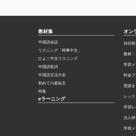
教材集
オン
中国語会話
担任制
リスニング「時事中文」
教材・
ひよこ中文リスニング
学習メ
中国語歌詞
中国語文法大全
料金プ
初めての超短文
受講ま
特集
レッス
eラーニング
学習レ
法人研
学習メモ