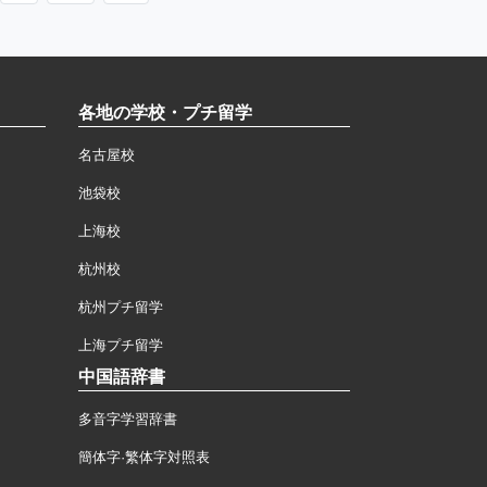
各地の学校・プチ留学
名古屋校
池袋校
上海校
杭州校
杭州プチ留学
上海プチ留学
中国語辞書
多音字学習辞書
簡体字·繁体字対照表