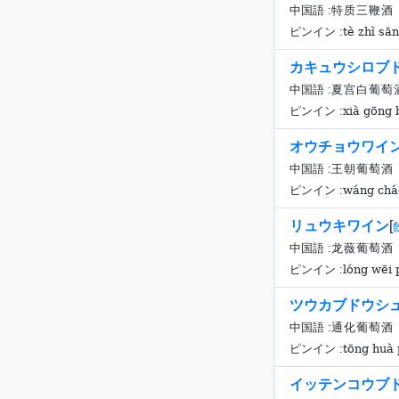
中国語 :
特质三鞭酒
tè zhì sān
ピンイン :
カキュウシロブ
中国語 :
夏宫白葡萄
xià gōng b
ピンイン :
オウチョウワイ
中国語 :
王朝葡萄酒
wáng cháo
ピンイン :
リュウキワイン
[
中国語 :
龙薇葡萄酒
lóng wēi 
ピンイン :
ツウカブドウシ
中国語 :
通化葡萄酒
tōng huà 
ピンイン :
イッテンコウブ