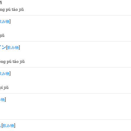
酒
ng pú táo jiǔ
]
飲み物
jiǔ
イン
[
]
飲み物
ng pú táo jiǔ
]
飲み物
í jiǔ
]
み物
ュ
[
]
飲み物