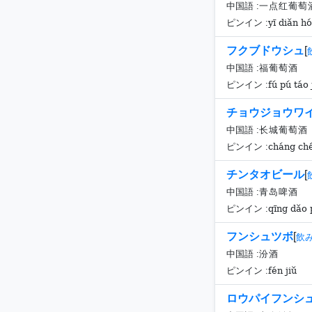
中国語 :
一点红葡萄
yī diǎn hó
ピンイン :
フクブドウシュ
[
中国語 :
福葡萄酒
fú pú táo 
ピンイン :
チョウジョウワ
中国語 :
长城葡萄酒
cháng ché
ピンイン :
チンタオビール
[
中国語 :
青岛啤酒
qīng dǎo p
ピンイン :
フンシュツボ
[
飲
中国語 :
汾酒
fén jiǔ
ピンイン :
ロウパイフンシ