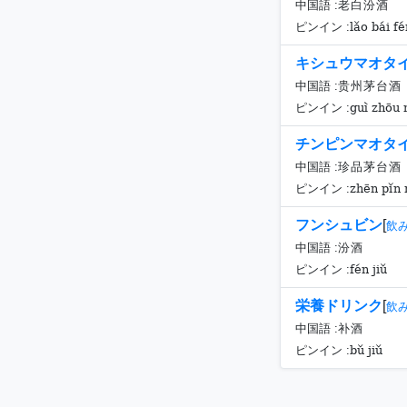
中国語 :
老白汾酒
lǎo bái fé
ピンイン :
キシュウマオタ
中国語 :
贵州茅台酒
guì zhōu 
ピンイン :
チンピンマオタ
中国語 :
珍品茅台酒
zhēn pǐn 
ピンイン :
フンシュビン
[
飲
中国語 :
汾酒
fén jiǔ
ピンイン :
栄養ドリンク
[
飲
中国語 :
补酒
bǔ jiǔ
ピンイン :