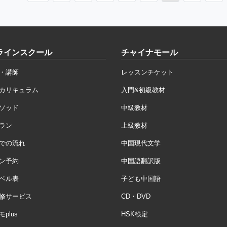
ラインスクール
チャイナモール
・講師
レッスンチケット
カリキュラム
入門&初級教材
ソッド
中級教材
ラン
上級教材
での流れ
中国現代文学
ン予約
中国語翻訳版
ベル表
子ども中国語
修サービス
CD・DVD
plus
HSK検定