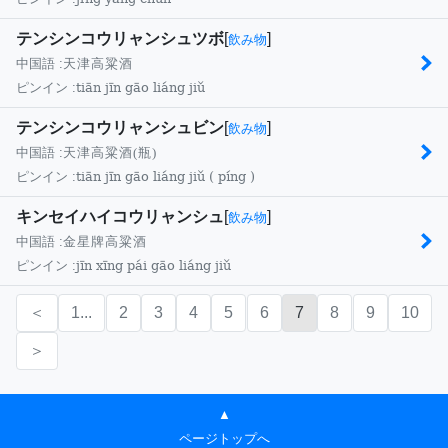
テンシンコウリャンシュツボ
[
]
飲み物
中国語 :
天津高粱酒
tiān jīn gāo liáng jiǔ
ピンイン :
テンシンコウリャンシュビン
[
]
飲み物
中国語 :
天津高粱酒(瓶)
tiān jīn gāo liáng jiǔ ( píng )
ピンイン :
キンセイハイコウリャンシュ
[
]
飲み物
中国語 :
金星牌高粱酒
jīn xīng pái gāo liáng jiǔ
ピンイン :
＜
1...
2
3
4
5
6
7
8
9
10
＞
▲
ページトップへ