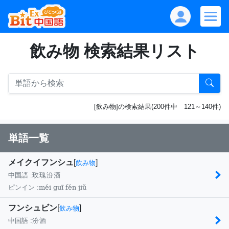
飲み物 検索結果リスト
[飲み物]の検索結果(200件中 121～140件)
単語一覧
メイクイフンシュ
[
]
飲み物
中国語 :
玫瑰汾酒
méi guī fén jiǔ
ピンイン :
フンシュビン
[
]
飲み物
中国語 :
汾酒