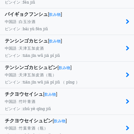
fén jiǔ
ピンイン :
パイギョクフンシュ
[
]
飲み物
中国語 :
白玉汾酒
bái yù fén jiǔ
ピンイン :
テンシンゴカヒシュ
[
]
飲み物
中国語 :
天津五加皮酒
tiān jīn wǔ jiā pí jiǔ
ピンイン :
テンシンゴカヒシュビン
[
]
飲み物
中国語 :
天津五加皮酒（瓶）
tiān jīn wǔ jiā pí jiǔ （ píng ）
ピンイン :
チクヨウセイシュ
[
]
飲み物
中国語 :
竹叶青酒
zhú yè qīng jiǔ
ピンイン :
チクヨウセイシュビン
[
]
飲み物
中国語 :
竹葉青酒（瓶）