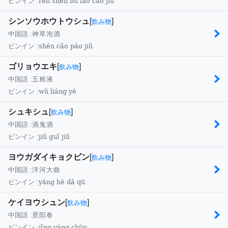
rén shēn bù lǎo cǎo jiǔ
ピンイン :
シンソウホウトウシュ
[
]
飲み物
中国語 :
神草泡酒
shén cǎo pào jiǔ
ピンイン :
ゴリョウエキ
[
]
飲み物
中国語 :
五粮液
wǔ liáng yè
ピンイン :
シュキシュ
[
]
飲み物
中国語 :
酒鬼酒
jiǔ guǐ jiǔ
ピンイン :
ヨウガダイキョクビン
[
]
飲み物
中国語 :
洋河大曲
yáng hé dà qū
ピンイン :
ケイヨウシュン
[
]
飲み物
中国語 :
景阳春
jǐng yáng chūn
ピンイン :