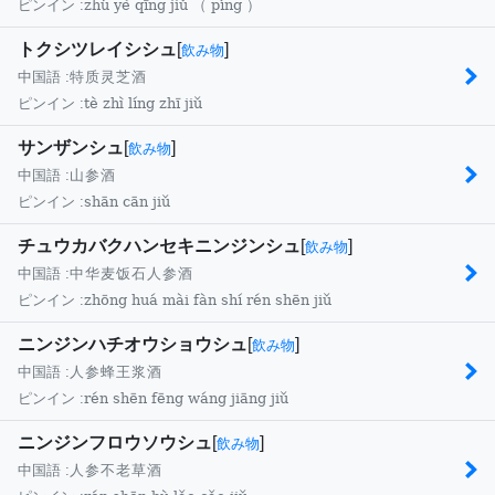
zhú yè qīng jiǔ （ píng ）
ピンイン :
トクシツレイシシュ
[
]
飲み物
中国語 :
特质灵芝酒
tè zhì líng zhī jiǔ
ピンイン :
サンザンシュ
[
]
飲み物
中国語 :
山参酒
shān cān jiǔ
ピンイン :
チュウカバクハンセキニンジンシュ
[
]
飲み物
中国語 :
中华麦饭石人参酒
zhōng huá mài fàn shí rén shēn jiǔ
ピンイン :
ニンジンハチオウショウシュ
[
]
飲み物
中国語 :
人参蜂王浆酒
rén shēn fēng wáng jiāng jiǔ
ピンイン :
ニンジンフロウソウシュ
[
]
飲み物
中国語 :
人参不老草酒