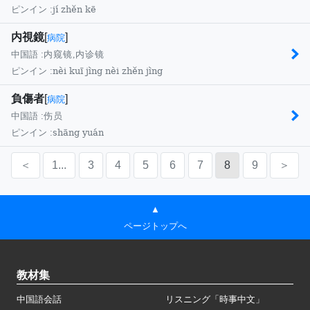
jí zhěn kē
ピンイン :
内視鏡
[
]
病院
中国語 :
内窥镜,内诊镜
nèi kuī jìng nèi zhěn jìng
ピンイン :
負傷者
[
]
病院
中国語 :
伤员
shāng yuán
ピンイン :
＜
1...
3
4
5
6
7
8
9
＞
▲
ページトップへ
教材集
中国語会話
リスニング「時事中文」