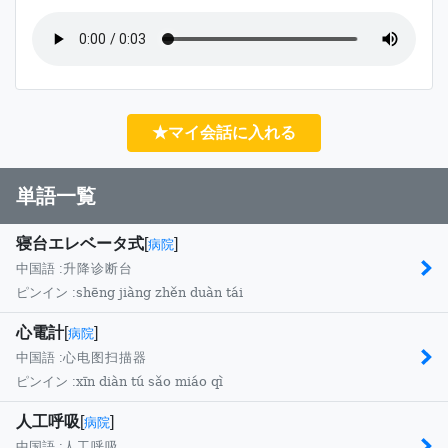
★マイ会話に入れる
単語一覧
寝台エレベータ式
[
]
病院
中国語 :
升降诊断台
shēng jiàng zhěn duàn tái
ピンイン :
心電計
[
]
病院
中国語 :
心电图扫描器
xīn diàn tú sǎo miáo qì
ピンイン :
人工呼吸
[
]
病院
中国語 :
人工呼吸