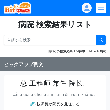
病院 検索結果リスト
[病院]の検索結果(174件中 141～160件)
ピックアップ例文
总 工程师 兼任 院长。
[zǒng gōng chéng shī jiān rèn yuàn zhǎng。]
訳)
技師長が院長を兼任する