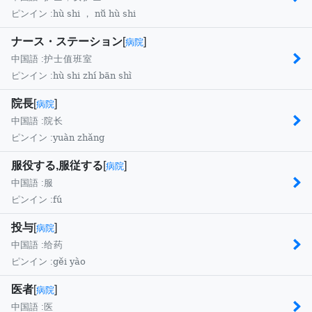
hù shi ， nǚ hù shi
ピンイン :
ナース・ステーション
[
]
病院
中国語 :
护士值班室
hù shi zhí bān shì
ピンイン :
院長
[
]
病院
中国語 :
院长
yuàn zhǎng
ピンイン :
服役する,服従する
[
]
病院
中国語 :
服
fú
ピンイン :
投与
[
]
病院
中国語 :
给药
gěi yào
ピンイン :
医者
[
]
病院
中国語 :
医