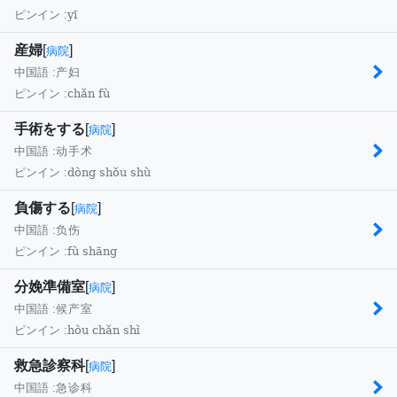
yī
ピンイン :
産婦
[
]
病院
中国語 :
产妇
chǎn fù
ピンイン :
手術をする
[
]
病院
中国語 :
动手术
dòng shǒu shù
ピンイン :
負傷する
[
]
病院
中国語 :
负伤
fù shāng
ピンイン :
分娩準備室
[
]
病院
中国語 :
候产室
hòu chǎn shì
ピンイン :
救急診察科
[
]
病院
中国語 :
急诊科