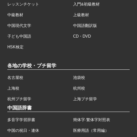
レッスンチケット
入門&初級教材
中級教材
上級教材
中国現代文学
中国語翻訳版
子ども中国語
CD・DVD
HSK検定
各地の学校・プチ留学
名古屋校
池袋校
上海校
杭州校
杭州プチ留学
上海プチ留学
中国語辞書
多音字学習辞書
簡体字·繁体字対照表
中国の祝日・連休
医療用語（常用編）