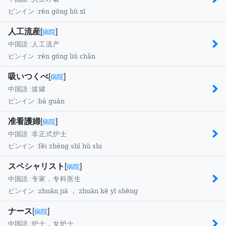
rén gōng hū xī
ピンイン :
人工流産
[
]
病院
中国語 :
人工流产
rén gōng liú chǎn
ピンイン :
吸いつくべ
[
]
病院
中国語 :
拔罐
bá guàn
ピンイン :
准看護婦
[
]
病院
中国語 :
非正式护士
fēi zhèng shì hù shi
ピンイン :
スペシャリスト
[
]
病院
中国語 :
专家，专科医生
zhuān jiā ， zhuān kē yī shēng
ピンイン :
ナース
[
]
病院
中国語 :
护士，女护士