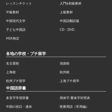
レッスンチケット
入門&初級教材
中級教材
上級教材
中国現代文学
中国語翻訳版
子ども中国語
CD・DVD
HSK検定
各地の学校・プチ留学
名古屋校
池袋校
上海校
杭州校
杭州プチ留学
上海プチ留学
中国語辞書
多音字学習辞書
簡体字·繁体字対照表
中国の祝日・連休
医療用語（常用編）