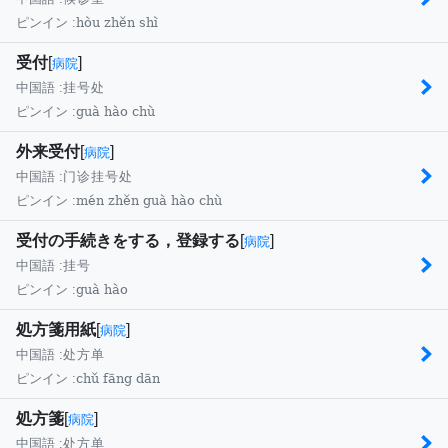
hòu zhěn shì
ピンイン :
受付
[
]
病院
中国語 :
挂号处
guà hào chù
ピンイン :
外来受付
[
]
病院
中国語 :
门诊挂号处
mén zhěn guà hào chù
ピンイン :
受付の手続きをする，登録する
[
]
病院
中国語 :
挂号
guà hào
ピンイン :
処方箋用紙
[
]
病院
中国語 :
处方单
chǔ fāng dān
ピンイン :
処方箋
[
]
病院
中国語 :
处方单