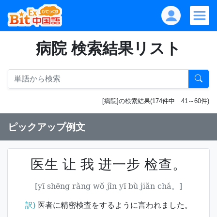
病院 検索結果リスト
[病院]の検索結果(174件中 41～60件)
ピックアップ例文
医生 让 我 进一步 检查。
[yī shēng ràng wǒ jìn yī bù jiǎn chá。]
訳)
医者に精密検査をするように言われました。