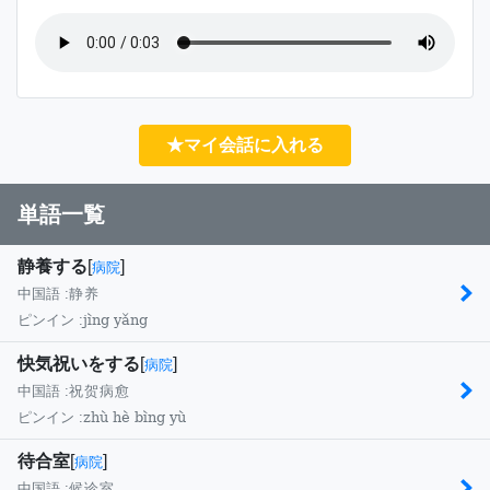
★マイ会話に入れる
単語一覧
静養する
[
]
病院
中国語 :
静养
jìng yǎng
ピンイン :
快気祝いをする
[
]
病院
中国語 :
祝贺病愈
zhù hè bìng yù
ピンイン :
待合室
[
]
病院
中国語 :
候诊室