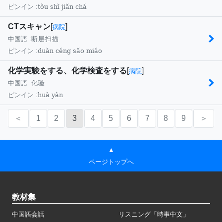
tòu shì jiǎn chá
ピンイン :
CTスキャン
[
]
病院
中国語 :
断层扫描
duàn céng sǎo miáo
ピンイン :
化学実験をする、化学検査をする
[
]
病院
中国語 :
化验
huà yàn
ピンイン :
＜
1
2
3
4
5
6
7
8
9
＞
▲
ページトップへ
教材集
中国語会話
リスニング「時事中文」