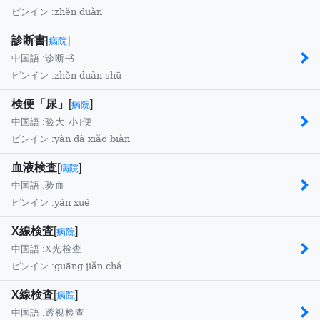
zhěn duàn
ピンイン :
診断書
[
]
病院
中国語 :
诊断书
zhěn duàn shū
ピンイン :
検便「尿」
[
]
病院
中国語 :
验大[小]便
yàn dà xiǎo biàn
ピンイン :
血液検査
[
]
病院
中国語 :
验血
yàn xuè
ピンイン :
X線検査
[
]
病院
中国語 :
X光检查
guāng jiǎn chá
ピンイン :
X線検査
[
]
病院
中国語 :
透视检查