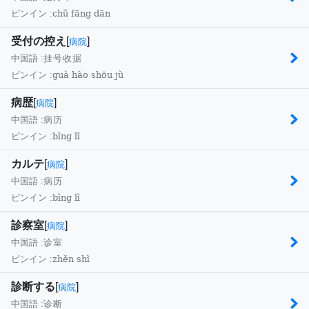
chǔ fāng dān
ピンイン :
受付の控え
[
]
病院
中国語 :
挂号收据
guà hào shōu jù
ピンイン :
病歴
[
]
病院
中国語 :
病历
bìng lì
ピンイン :
カルテ
[
]
病院
中国語 :
病历
bìng lì
ピンイン :
診察室
[
]
病院
中国語 :
诊室
zhěn shì
ピンイン :
診断する
[
]
病院
中国語 :
诊断