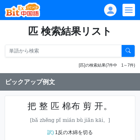
匹 検索結果リスト
[匹]の検索結果(7件中 1～7件)
ピックアップ例文
把 整 匹 棉布 剪 开。
[bǎ zhěng pǐ mián bù jiǎn kāi。]
訳)
1反の木綿を切る