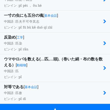
pǐ pèi ， ǒu hé
ピンイン :
一寸の虫にも五分の魂
[
]
基本会話
中国語 :
匹夫不可夺其志
pǐ fū bù kě duó qí zhì
ピンイン :
反染め
[
]
工学
中国語 :
匹染
pǐ rǎn
ピンイン :
ウマやロバを数える(…匹,…頭),（巻いた絹・布の数を数
える）
[
]
動植物
中国語 :
匹
pǐ
ピンイン :
対等である
[
]
基本会話
中国語 :
匹敌
pǐ dí
ピンイン :
▲