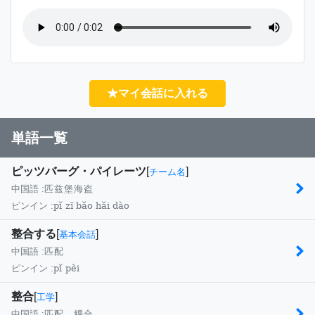
★マイ会話に入れる
単語一覧
ピッツバーグ・パイレーツ
[
]
チーム名
中国語 :
匹兹堡海盗
pǐ zī bǎo hǎi dào
ピンイン :
整合する
[
]
基本会話
中国語 :
匹配
pǐ pèi
ピンイン :
整合
[
]
工学
中国語 :
匹配，耦合