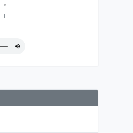
 。
。 ]