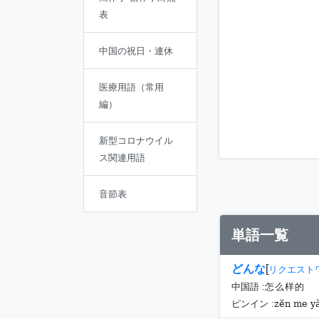
表
中国の祝日・連休
医療用語（常用
編）
新型コロナウイル
ス関連用語
音節表
単語一覧
どんな
[
リクエスト
中国語 :
怎么样的
zěn me y
ピンイン :