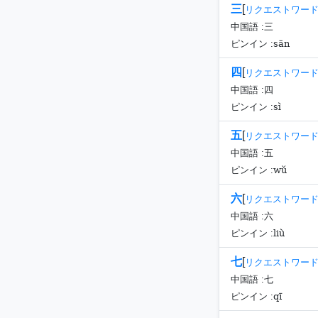
三
[
リクエストワー
中国語 :
三
sān
ピンイン :
四
[
リクエストワー
中国語 :
四
sì
ピンイン :
五
[
リクエストワー
中国語 :
五
wǔ
ピンイン :
六
[
リクエストワー
中国語 :
六
liù
ピンイン :
七
[
リクエストワー
中国語 :
七
qī
ピンイン :