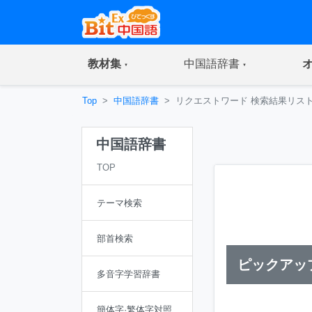
(current)
(current)
教材集
中国語辞書
Top
中国語辞書
リクエストワード 検索結果リス
中国語辞書
TOP
テーマ検索
部首検索
ピックアッ
多音字学習辞書
簡体字·繁体字対照