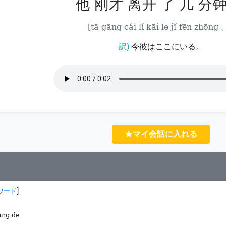
他 刚才 离开 了 几 分钟
[tā gāng cái lí kāi le jǐ fēn zhōng 
訳)
今彼はここにいる。
★マイ会話に入れる
]
ワード
àng de