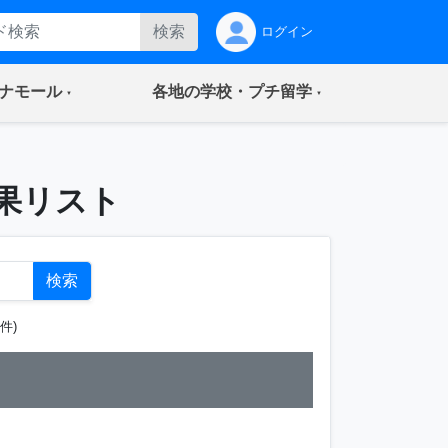
検索
ログイン
(current)
(current)
ナモール
各地の学校・プチ留学
果リスト
検索
件)