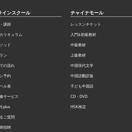
ラインスクール
チャイナモール
・講師
レッスンチケット
カリキュラム
入門&初級教材
ソッド
中級教材
ラン
上級教材
での流れ
中国現代文学
ン予約
中国語翻訳版
ベル表
子ども中国語
修サービス
CD・DVD
plus
HSK検定
るご質問
师招聘