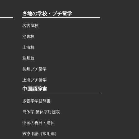
各地の学校・プチ留学
名古屋校
池袋校
上海校
杭州校
杭州プチ留学
上海プチ留学
中国語辞書
多音字学習辞書
簡体字·繁体字対照表
中国の祝日・連休
医療用語（常用編）