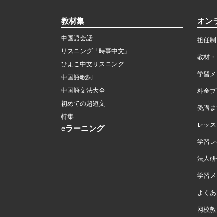
教材集
オン
中国語会話
担任制
リスニング「時事中文」
教材・
ひよこ中文リスニング
学習メ
中国語歌詞
中国語文法大全
料金プ
初めての超短文
受講ま
特集
レッス
eラーニング
学習レ
法人研
学習メモ
よくあ
网校教