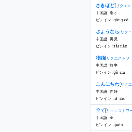
さきほど
[
リクエス
中国語 :
刚才
gāng cái
ピンイン :
さようなら
[
リクエ
中国語 :
再见
zài jiàn
ピンイン :
物語
[
リクエストワ
中国語 :
故事
gù shi
ピンイン :
こんにちわ
[
リクエ
中国語 :
你好
nǐ hǎo
ピンイン :
全て
[
リクエストワ
中国語 :
全
quán
ピンイン :