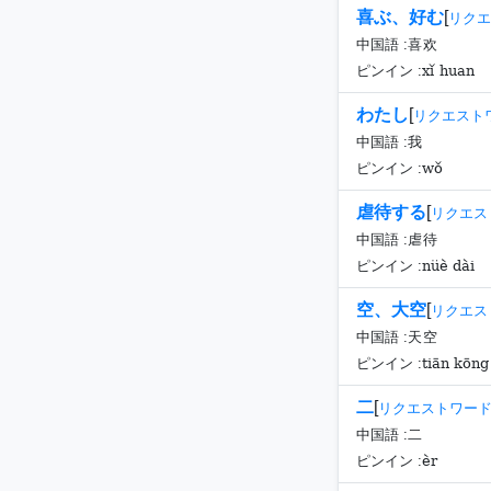
喜ぶ、好む
[
リクエ
中国語 :
喜欢
xǐ huan
ピンイン :
わたし
[
リクエスト
中国語 :
我
wǒ
ピンイン :
虐待する
[
リクエス
中国語 :
虐待
nüè dài
ピンイン :
空、大空
[
リクエス
中国語 :
天空
tiān kōng
ピンイン :
二
[
リクエストワー
中国語 :
二
èr
ピンイン :