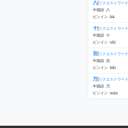
八
[
リクエストワー
中国語 :
八
bā
ピンイン :
十
[
リクエストワー
中国語 :
十
shí
ピンイン :
百
[
リクエストワー
中国語 :
百
bǎi
ピンイン :
万
[
リクエストワー
中国語 :
万
wàn
ピンイン :