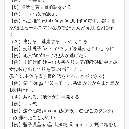
【例】→～买卖．
［b］場所を表す目的語をとる．
【例】→～码头mǎtou．
【例】他是推销员tuīxiāoyuán,几乎jīhū每个月都～北
京/彼はセールスマンなので,ほとんど毎月北京に行
く．
（３）逃げる．逃走する．いなくなる．
【例】别让兎子tùzi～了/ウサギを逃がさないように．
【例】犯人fànrén～了/犯人が逃げた．
【例】上班时间,她～出去买衣服去了/勤務時間中に彼
女は抜け出して服を買いに行った．
{動作の主体を表す目的語をとることができる}
【例】笼子lóngzi里又～了一只鸟/鳥かごからまた鳥が
1羽逃げた．
（４）漏れる;（液体が）揮発する．
【例】→～气．
【例】这个油箱yóuxiāng从来没～过油/このタンクは
油が漏れたことがない．
【例】瓶子没盖gài盖儿,酒精jiǔjīng都～了/瓶に栓をし