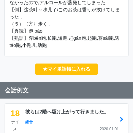
なかったので,アルコールが蒸発してしまった．
【例】这茶叶～味儿了/このお茶は香りが抜けてしま
った．
（５）〈方〉歩く．
【異読】跑 páo
【熟語】奔bēn跑,长跑,短跑,赶gǎn跑,起跑,赛sài跑,逃
táo跑,小跑儿,助跑
★マイ単語帳に入れる
会話例文
18
彼らは2階へ駆け上がって行きました。
ナイ
総合
ス
2020.01.01