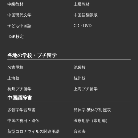
中級教材
上級教材
中国現代文学
中国語翻訳版
子ども中国語
CD・DVD
HSK検定
各地の学校・プチ留学
名古屋校
池袋校
上海校
杭州校
杭州プチ留学
上海プチ留学
中国語辞書
多音字学習辞書
簡体字·繁体字対照表
中国の祝日・連休
医療用語（常用編）
新型コロナウイルス関連用語
音節表