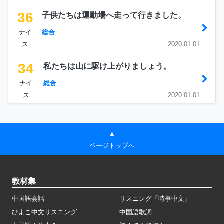
36
子供たちは運動場へ走って行きました。
ナイ
総合
ス
2020.01.01
34
私たちは山に駆け上がりましょう。
ナイ
総合
ス
2020.01.01
▲
ページトップへ
教材集
中国語会話
リスニング「時事中文」
ひよこ中文リスニング
中国語歌詞