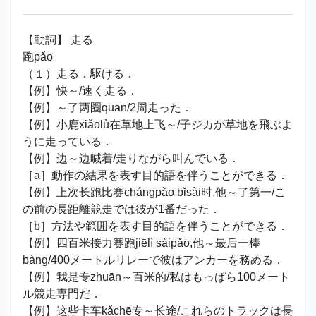
【動詞】 走る
跑pǎo
（１）走る．駆ける．
【例】快～/速く走る．
【例】～了两圈quān/2周走った．
【例】小鹿xiǎolù在草地上飞～/子ジカが草地を飛ぶよ
うに走っている．
【例】边～边喊着/走りながら叫んでいる．
［a］動作の結果を表す目的語を伴うことができる．
【例】上次长跑比赛chángpǎo bǐsài时,他～了第一/こ
の前の長距離競走では彼が1番だった．
［b］方法や範囲を表す目的語を伴うことができる．
【例】四百米接力赛跑jiēlì sàipǎo,他～最后一棒
bàng/400メートルリレーで彼はアンカーを務める．
【例】我是专zhuān～百米的/私はもっぱら100メート
ル競走専門だ．
【例】这些卡车kǎchē专～长途/これらのトラックは長