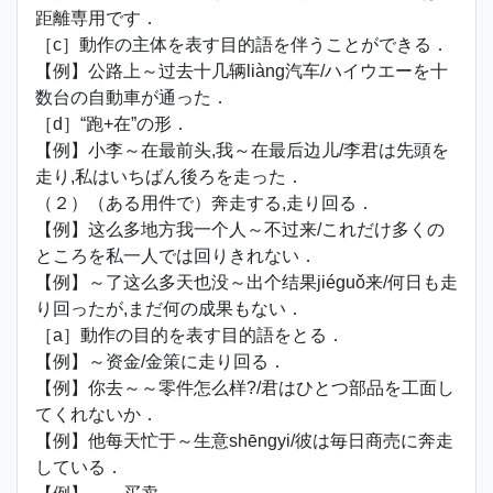
距離専用です．
［c］動作の主体を表す目的語を伴うことができる．
【例】公路上～过去十几辆liàng汽车/ハイウエーを十
数台の自動車が通った．
［d］“跑+在”の形．
【例】小李～在最前头,我～在最后边儿/李君は先頭を
走り,私はいちばん後ろを走った．
（２）（ある用件で）奔走する,走り回る．
【例】这么多地方我一个人～不过来/これだけ多くの
ところを私一人では回りきれない．
【例】～了这么多天也没～出个结果jiéguǒ来/何日も走
り回ったが,まだ何の成果もない．
［a］動作の目的を表す目的語をとる．
【例】～资金/金策に走り回る．
【例】你去～～零件怎么样?/君はひとつ部品を工面し
てくれないか．
【例】他每天忙于～生意shēngyi/彼は毎日商売に奔走
している．