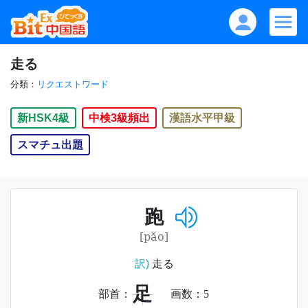
走る
分類：
リクエストワード
新HSK4級
中検3級頻出
漢語水平甲級
スマチュ出題
跑
[pǎo]
訳)
走る
足
部首：
画数：
5