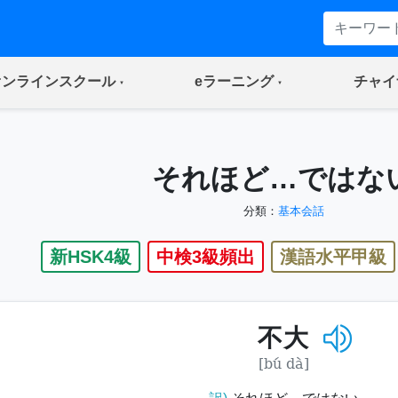
(current)
(current)
オンラインスクール
eラーニング
チャイ
それほど…ではな
分類：
基本会話
新HSK4級
中検3級頻出
漢語水平甲級
不大
[bú dà]