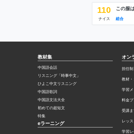
110
この服
ナイス
総合
教材集
オン
中国語会話
担任制
リスニング「時事中文」
教材・
ひよこ中文リスニング
学習メ
中国語歌詞
中国語文法大全
料金プ
初めての超短文
受講ま
特集
レッス
eラーニング
学習レ