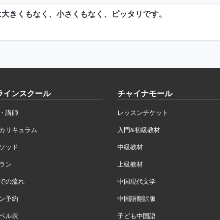
は大きくもなく、小さくもなく、ピッタリです。
ラインスクール
チャイナモール
・講師
レッスンチケット
カリキュラム
入門&初級教材
ソッド
中級教材
ラン
上級教材
での流れ
中国現代文学
ン予約
中国語翻訳版
ベル表
子ども中国語