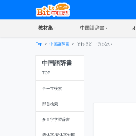
(current)
(current)
教材集
中国語辞書
Top
中国語辞書
それほど…ではない
中国語辞書
TOP
テーマ検索
部首検索
多音字学習辞書
簡体字·繁体字対照