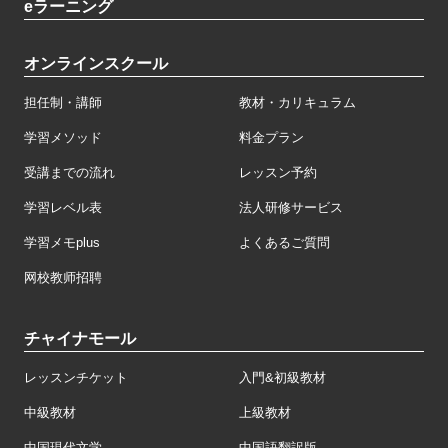
eラーニング
オンラインスクール
担任制・講師
教材・カリキュラム
学習メソッド
料金プラン
受講までの流れ
レッスン予約
学習レベル表
法人研修サービス
学習メモplus
よくあるご質問
网校教师招聘
チャイナモール
レッスンチケット
入門&初級教材
中級教材
上級教材
中国現代文学
中国語翻訳版