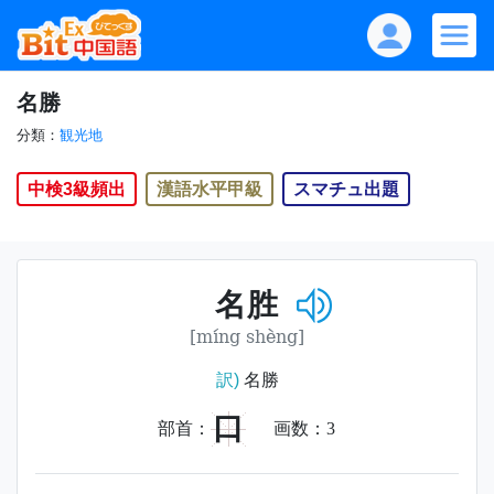
名勝
分類：
観光地
中検3級頻出
漢語水平甲級
スマチュ出題
名胜
[míng shèng]
訳)
名勝
口
部首：
画数：
3