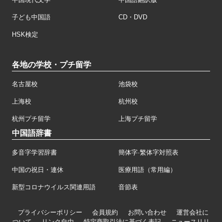
子ども中国語
CD・DVD
HSK検定
各地の学校・プチ留学
名古屋校
池袋校
上海校
杭州校
杭州プチ留学
上海プチ留学
中国語辞書
多音字学習辞書
簡体字·繁体字対照表
中国の祝日・連休
医療用語（常用編）
新型コロナウイルス関連用語
音節表
プライバシーポリシー
会員規約
お問い合わせ
運営会社に
ついて
リンク自由
特定商取引法に基づく表記
ニュースリリ