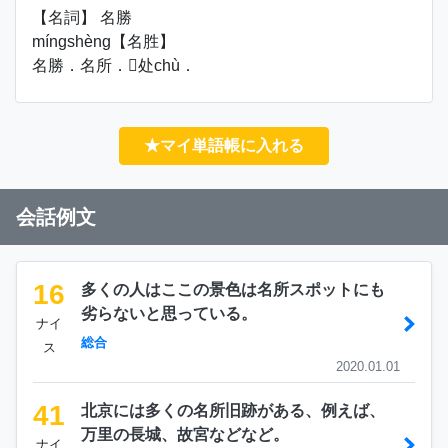
【名詞】 名勝
míngshèng【名胜】
名勝．名所．处chù．
★マイ単語帳に入れる
会話例文
16
多くの人はここの景色は名所スポットにも
劣らないと思っている。
ナイ
総合
ス
2020.01.01
41
北京には多くの名所旧跡がある、例えば、
万里の長城、故宮などなど。
ナイ