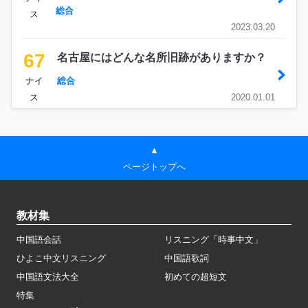
総合
ス
2023.03.20
67
名古屋にはどんな名所旧跡がありますか？
ナイ
総合
ス
2020.01.01
▲
ページトップへ
教材集
中国語会話
リスニング「時事中文」
ひよこ中文リスニング
中国語歌詞
中国語文法大全
初めての超短文
特集